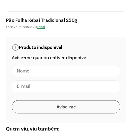
Pão Folha Kebai Tradicional 250g
EAN
:
7898994534211
Kebai
Quem viu, viu também: