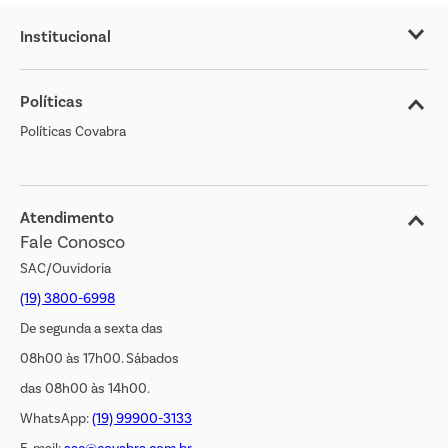
Institucional
Sobre o Covabra
Políticas
Nossas Lojas
Políticas Covabra
Cliente Bem Estar
Blog
Jornal de Ofertas
Atendimento
Fale Conosco
Transparência Salarial
SAC/Ouvidoria
(19) 3800-6998
De segunda a sexta das
08h00 às 17h00. Sábados
das 08h00 às 14h00.
WhatsApp:
(19) 99900-3133