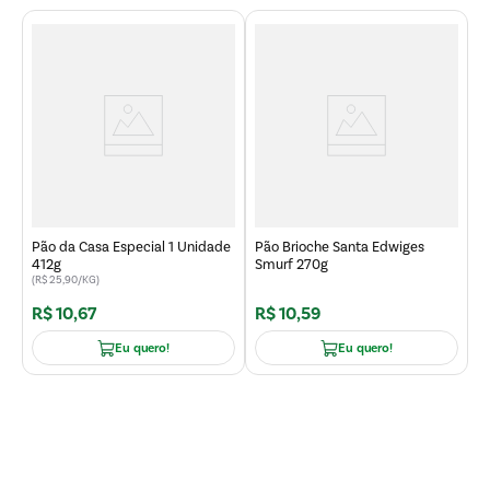
P
G
Pão da Casa Especial 1 Unidade
Pão Brioche Santa Edwiges
412g
Smurf 270g
(R$ 25,90/KG)
R$
10
,
67
R$
10
,
59
R
Eu quero!
Eu quero!