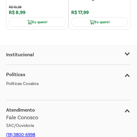
R$
10
,
39
R
R$
8
,
99
R$
17
,
99
R
Eu quero!
Eu quero!
Institucional
Sobre o Covabra
Políticas
Nossas Lojas
Políticas Covabra
Cliente Bem Estar
Blog
Jornal de Ofertas
Atendimento
Fale Conosco
Transparência Salarial
SAC/Ouvidoria
(19) 3800-6998