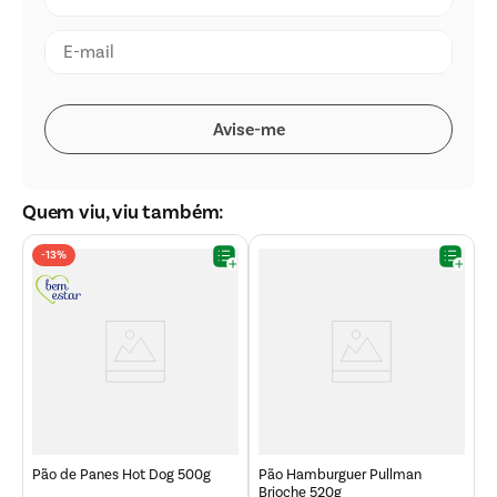
Quem viu, viu também:
-
13%
o
P
Pão de Panes Hot Dog 500g
Pão Hamburguer Pullman
Brioche 520g