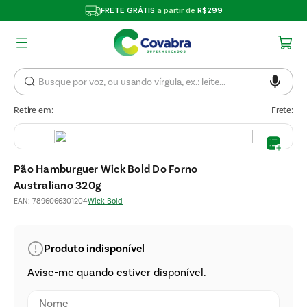
FRETE GRÁTIS
a partir de
R$299
Retire em:
Frete:
Pão Hamburguer Wick Bold Do Forno
Australiano 320g
EAN
:
7896066301204
Wick Bold