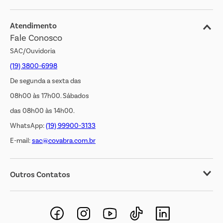
Blog
Jornal de Ofertas
Atendimento
Fale Conosco
Transparência Salarial
SAC/Ouvidoria
(19) 3800-6998
De segunda a sexta das
08h00 às 17h00. Sábados
das 08h00 às 14h00.
WhatsApp:
(19) 99900-3133
E-mail:
sac@covabra.com.br
Outros Contatos
Negócios Imobiliários
Novos Fornecedores