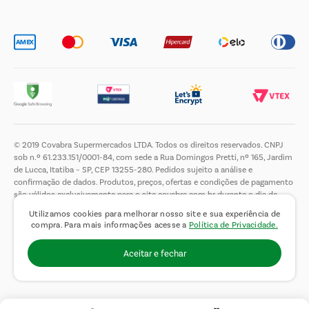
Trabalhe Conosco
© 2019 Covabra Supermercados LTDA. Todos os direitos reservados. CNPJ
sob n.º 61.233.151/0001-84, com sede a Rua Domingos Pretti, nº 165, Jardim
de Lucca, Itatiba – SP, CEP 13255-280. Pedidos sujeito a análise e
confirmação de dados. Produtos, preços, ofertas e condições de pagamento
são válidos exclusivamente para o site covabra.com.br durante o dia de
hoje, podendo sofrer alterações sem aviso prévio. Nos reservamos ao direito
Utilizamos cookies para melhorar nosso site e sua experiência de
de limitar a quantidade máxima de produtos por compra por cliente. Não
compra. Para mais informações acesse a
Política de Privacidade.
vendemos no atacado. Fotos meramente ilustrativas.É proibida a venda e a
entrega de bebidas alcoólicas a menores de 18 (dezoito) anos, conforme Lei
Aceitar e fechar
n.° 8069/90, art. 81, inciso II (Estatuto da Criança e do Adolescente).