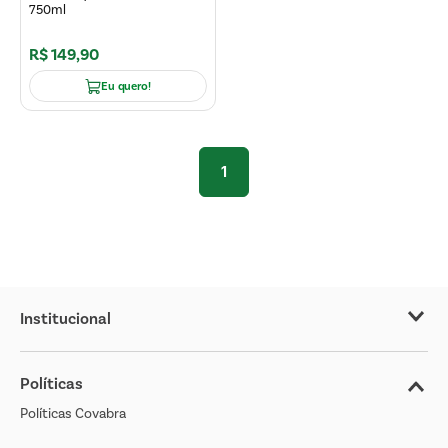
750ml
R$
149
,
90
Eu quero!
1
Institucional
Sobre o Covabra
Políticas
Nossas Lojas
Políticas Covabra
Cliente Bem Estar