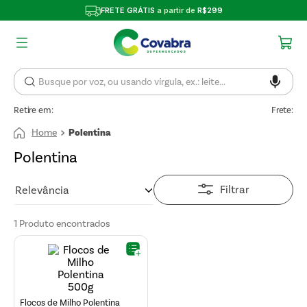
FRETE GRÁTIS
a partir de
R$299
Retire em:
Frete:
Polentina
Polentina
Filtrar
Relevância
1
Produto
Flocos de Milho Polentina