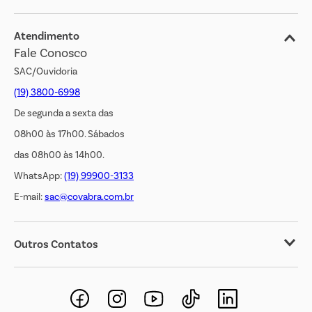
Blog
Jornal de Ofertas
Atendimento
Fale Conosco
Transparência Salarial
SAC/Ouvidoria
(19) 3800-6998
De segunda a sexta das
08h00 às 17h00. Sábados
das 08h00 às 14h00.
WhatsApp:
(19) 99900-3133
E-mail:
sac@covabra.com.br
Outros Contatos
Negócios Imobiliários
Novos Fornecedores