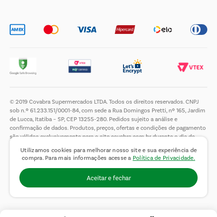
Trabalhe Conosco
© 2019 Covabra Supermercados LTDA. Todos os direitos reservados. CNPJ
sob n.º 61.233.151/0001-84, com sede a Rua Domingos Pretti, nº 165, Jardim
de Lucca, Itatiba – SP, CEP 13255-280. Pedidos sujeito a análise e
confirmação de dados. Produtos, preços, ofertas e condições de pagamento
são válidos exclusivamente para o site covabra.com.br durante o dia de
hoje, podendo sofrer alterações sem aviso prévio. Nos reservamos ao direito
Utilizamos cookies para melhorar nosso site e sua experiência de
de limitar a quantidade máxima de produtos por compra por cliente. Não
compra. Para mais informações acesse a
Política de Privacidade.
vendemos no atacado. Fotos meramente ilustrativas.É proibida a venda e a
entrega de bebidas alcoólicas a menores de 18 (dezoito) anos, conforme Lei
Aceitar e fechar
n.° 8069/90, art. 81, inciso II (Estatuto da Criança e do Adolescente).