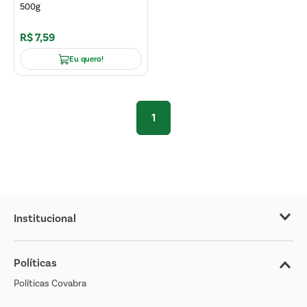
500g
R$
7
,
59
Eu quero!
1
Institucional
Sobre o Covabra
Políticas
Nossas Lojas
Políticas Covabra
Cliente Bem Estar