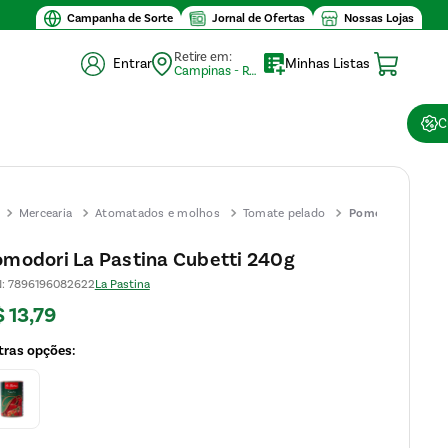
Campanha de Sorte
Jornal de Ofertas
Nossas Lojas
Retire em:
Entrar
Minhas Listas
Campinas - Retirada (10)
C
Mercearia
Atomatados e molhos
Tomate pelado
Pomodori
La
modori La Pastina Cubetti 240g
Pastina
N
:
7896196082622
La Pastina
Cubetti
$
13
,
79
240g