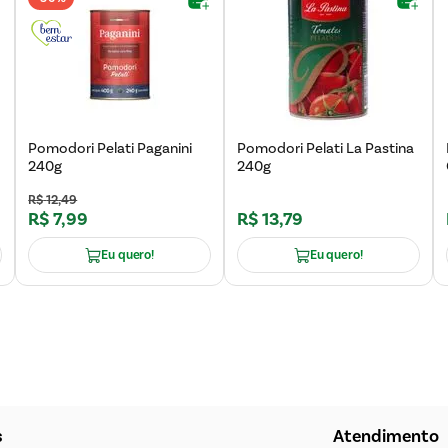
o
Pomodori Pelati Paganini
Pomodori Pelati La Pastina
240g
240g
R$
12
,
49
R$
7
,
99
R$
13
,
79
Eu quero!
Eu quero!
s
Atendimento