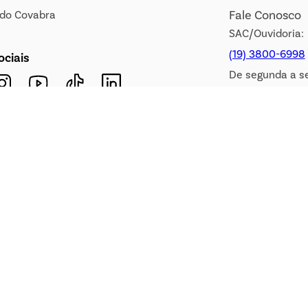
Fale Conosco
s do Covabra
SAC/Ouvidoria:
(19) 3800-6998
ociais
De segunda a s
08h às 17h.
Sábados das 08
WhatsApp:
(19) 99900-3133
E-mail:
sac@covabra.c