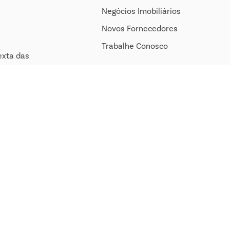
Negócios Imobiliários
Novos Fornecedores
Trabalhe Conosco
exta das
h às 14h.
om.br