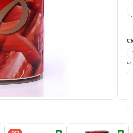
Não
36%
-