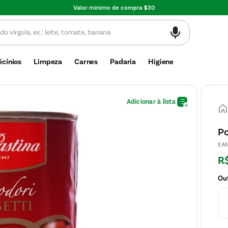
Valor mínimo de compra $30
icínios
Limpeza
Carnes
Padaria
Higiene
Po
EA
R