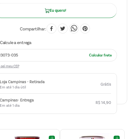
Eu quero!
Compartilhar
 sei meu CEP
Loja Campinas - Retirada
Grátis
Em até 1 dia útil
Campinas- Entrega
R$
14
,
90
Em até 1 dia
25
-