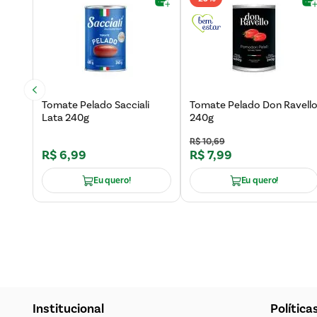
n
Tomate Pelado Sacciali
Tomate Pelado Don Ravell
Lata 240g
240g
R$
10
,
69
R$
6
,
99
R$
7
,
99
Eu quero!
Eu quero!
Institucional
Política