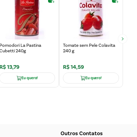
Pomodori La Pastina
Tomate sem Pele Colavita
Toma
Cubetti 240g
240 g
Cubo
R$
11
,
R$
13
,
79
R$
14
,
59
R$
Eu quero!
Eu quero!
Outros Contatos