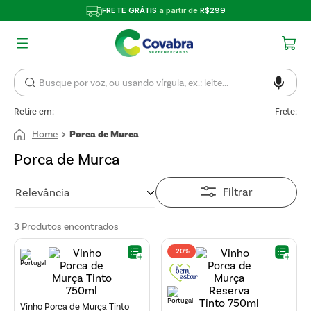
FRETE GRÁTIS
a partir de
R$299
Retire em:
Frete:
Porca de Murca
Porca de Murca
Filtrar
Relevância
3
Produtos
-
20%
Vinho Porca de Murça Tinto