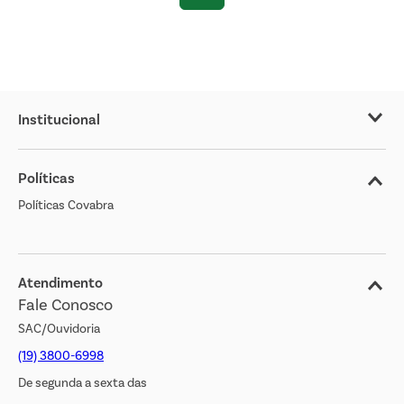
Institucional
Sobre o Covabra
Políticas
Nossas Lojas
Políticas Covabra
Cliente Bem Estar
Blog
Jornal de Ofertas
Atendimento
Fale Conosco
Transparência Salarial
SAC/Ouvidoria
(19) 3800-6998
De segunda a sexta das