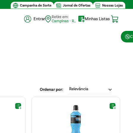
Campanha de Sorte
Jornal de Ofertas
Nossas Lojas
Retire em:
Entrar
Minhas Listas
Campinas - Retirada (10)
C
Relevância