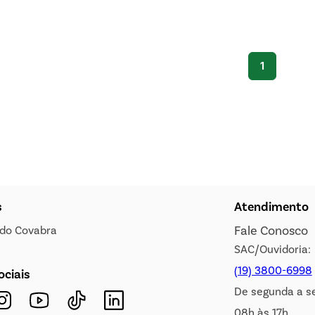
1
s
Atendimento
Fale Conosco
s do Covabra
SAC/Ouvidoria:
(19) 3800-6998
ociais
De segunda a s
08h às 17h.