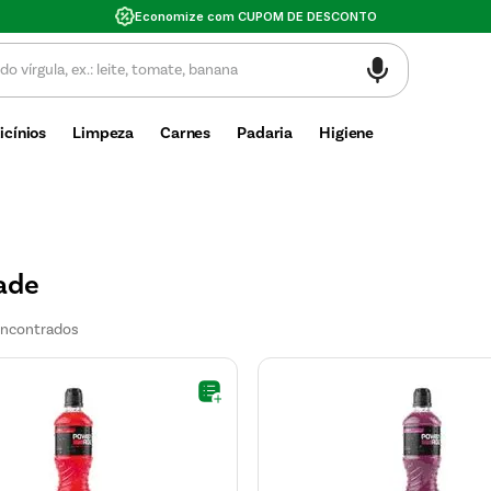
Valor mínimo de compra $30
icínios
Limpeza
Carnes
Padaria
Higiene
ade