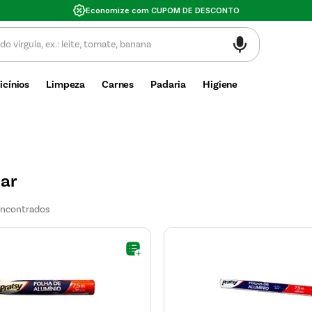
Economize com CUPOM DE DESCONTO
icínios
Limpeza
Carnes
Padaria
Higiene
lar