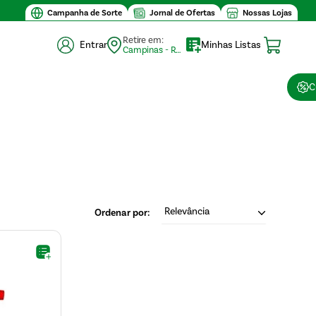
Campanha de Sorte
Jornal de Ofertas
Nossas Lojas
Retire em:
Entrar
Minhas Listas
Campinas - Retirada (10)
C
Relevância