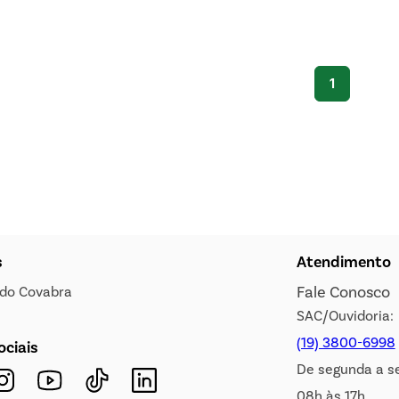
1
s
Atendimento
Fale Conosco
s do Covabra
SAC/Ouvidoria:
(19) 3800-6998
ociais
De segunda a s
08h às 17h.