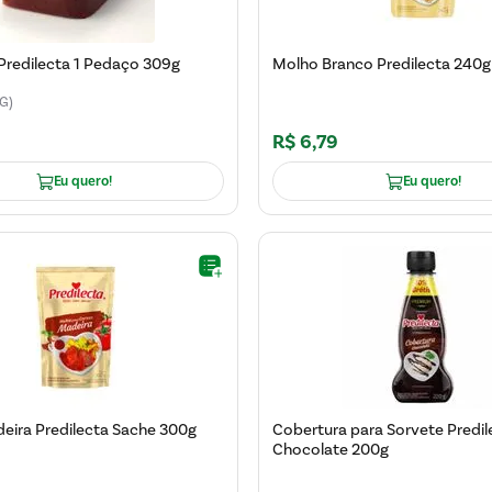
Predilecta 1 Pedaço 309g
Molho Branco Predilecta 240g
G)
R$
6
,
79
Eu quero!
Eu quero!
eira Predilecta Sache 300g
Cobertura para Sorvete Predil
Chocolate 200g