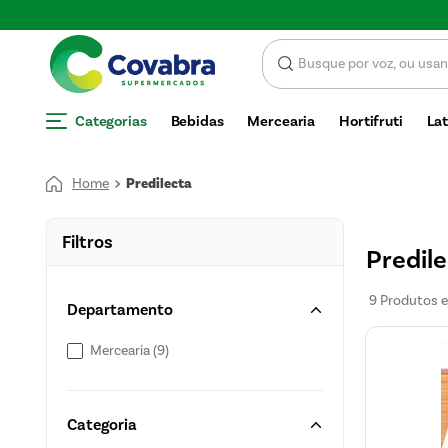
SCONTO
Categorias
Bebidas
Mercearia
Hortifruti
Lat
Predilecta
Filtros
Predil
9
Produtos
Departamento
Mercearia
(
9
)
Categoria