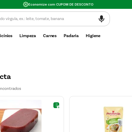
Valor mínimo de compra $30
icínios
Limpeza
Carnes
Padaria
Higiene
ecta