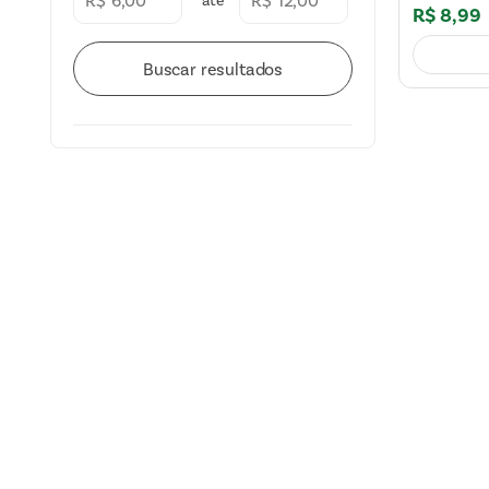
R$
R$
R$
8
,
99