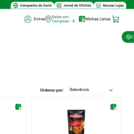
Campanha de Sorte
Jornal de Ofertas
Nossas Lojas
Retire em:
Entrar
Minhas Listas
Campinas - Retirada (10)
C
Relevância