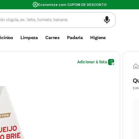
Economize com CUPOM DE DESCONTO
icínios
Limpeza
Carnes
Padaria
Higiene
Qu
EA