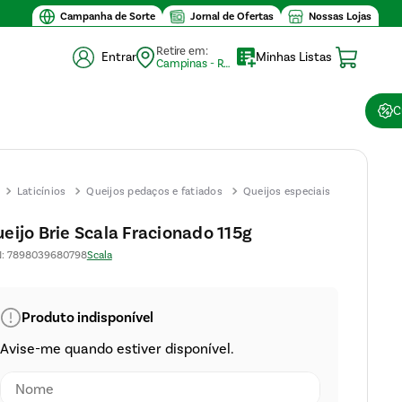
Campanha de Sorte
Jornal de Ofertas
Nossas Lojas
Retire em:
Entrar
Minhas Listas
Campinas - Retirada (10)
C
Laticínios
Queijos pedaços e fatiados
Queijos especiais
Queijo Bri
Scala
eijo Brie Scala Fracionado 115g
Fracionad
N
:
7898039680798
Scala
115g