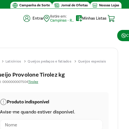
Campanha de Sorte
Jornal de Ofertas
Nossas Lojas
Retire em:
Entrar
Minhas Listas
Campinas - Retirada (10)
C
Laticínios
Queijos pedaços e fatiados
Queijos especiais
Queijo
Provolon
eijo Provolone Tirolez kg
Tirolez kg
N
:
0000000007504
Tirolez