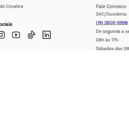
Fale Conosco
s do Covabra
SAC/Ouvidoria:
(19) 3800-6998
ociais
De segunda a s
08h às 17h.
Sábados das 08
WhatsApp:
(19) 99900-3133
E-mail:
sac@covabra.c