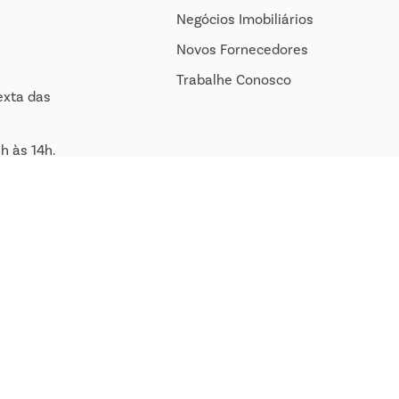
Negócios Imobiliários
Novos Fornecedores
Trabalhe Conosco
exta das
h às 14h.
om.br