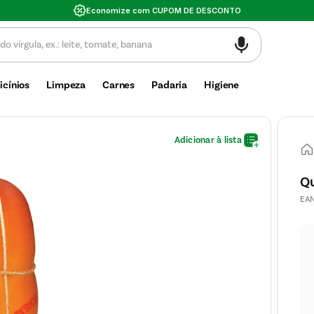
Valor mínimo de compra $30
icínios
Limpeza
Carnes
Padaria
Higiene
Qu
EA