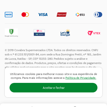
Trabalhe Conosco
© 2019 Covabra Supermercados LTDA. Todos os direitos reservados. CNPJ
sob n.º 61.233.151/0001-84, com sede a Rua Domingos Pretti, nº 165, Jardim
de Lucca, Itatiba – SP, CEP 13255-280. Pedidos sujeito a análise e
confirmação de dados. Produtos, preços, ofertas e condições de pagamento
são válidos exclusivamente para o site covabra.com.br durante o dia de
hoje, podendo sofrer alterações sem aviso prévio. Nos reservamos ao direito
Utilizamos cookies para melhorar nosso site e sua experiência de
de limitar a quantidade máxima de produtos por compra por cliente. Não
compra. Para mais informações acesse a
Política de Privacidade.
vendemos no atacado. Fotos meramente ilustrativas.É proibida a venda e a
entrega de bebidas alcoólicas a menores de 18 (dezoito) anos, conforme Lei
Aceitar e fechar
n.° 8069/90, art. 81, inciso II (Estatuto da Criança e do Adolescente).