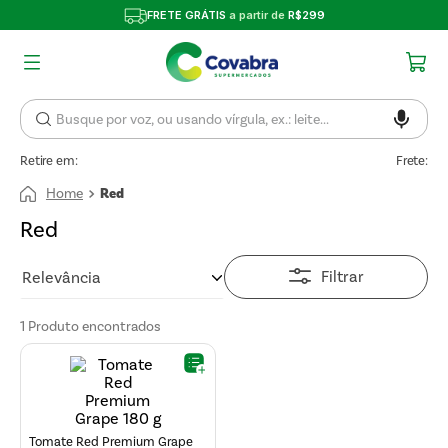
FRETE GRÁTIS
a partir de
R$299
Retire em:
Frete:
Red
Red
Filtrar
Relevância
1
Produto
Tomate Red Premium Grape