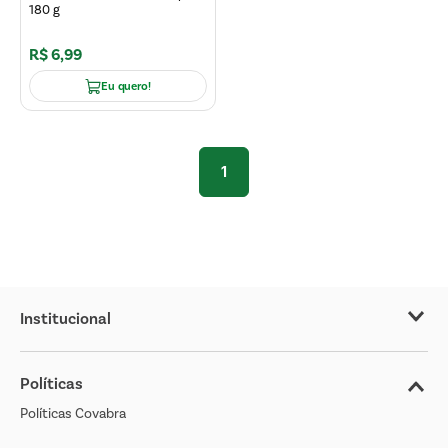
180 g
R$
6
,
99
Eu quero!
1
Institucional
Sobre o Covabra
Políticas
Nossas Lojas
Políticas Covabra
Cliente Bem Estar