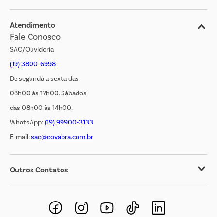
Blog
Jornal de Ofertas
Atendimento
Fale Conosco
Transparência Salarial
SAC/Ouvidoria
(19) 3800-6998
De segunda a sexta das
08h00 às 17h00. Sábados
das 08h00 às 14h00.
WhatsApp:
(19) 99900-3133
E-mail:
sac@covabra.com.br
Outros Contatos
Negócios Imobiliários
Novos Fornecedores