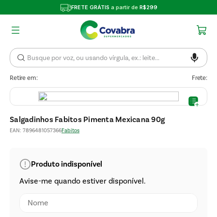
FRETE GRÁTIS
a partir de
R$299
Retire em:
Frete:
Salgadinhos Fabitos Pimenta Mexicana 90g
EAN
:
7896481057366
Fabitos