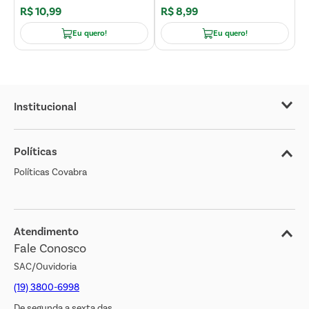
R$
10
,
99
R$
8
,
99
Eu quero!
Eu quero!
Institucional
Sobre o Covabra
Políticas
Nossas Lojas
Políticas Covabra
Cliente Bem Estar
Blog
Jornal de Ofertas
Atendimento
Fale Conosco
Transparência Salarial
SAC/Ouvidoria
(19) 3800-6998
De segunda a sexta das