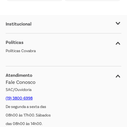
Institucional
Sobre o Covabra
Políticas
Nossas Lojas
Políticas Covabra
Cliente Bem Estar
Blog
Jornal de Ofertas
Atendimento
Fale Conosco
Transparência Salarial
SAC/Ouvidoria
(19) 3800-6998
De segunda a sexta das
08h00 às 17h00. Sábados
das 08h00 às 14h00.