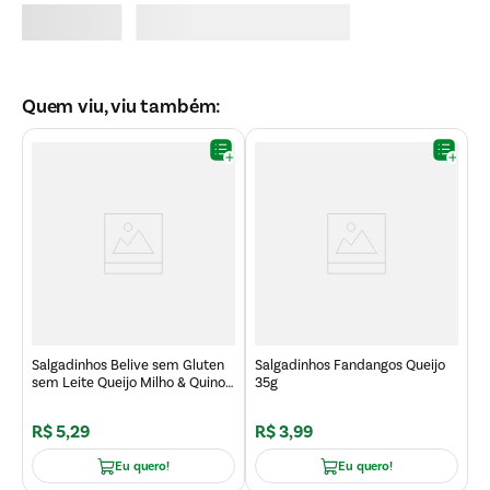
Quem viu, viu também:
s
S
1
Salgadinhos Belive sem Gluten
Salgadinhos Fandangos Queijo
sem Leite Queijo Milho & Quinoa
35g
25g
R
R$
5
,
29
R$
3
,
99
R
Eu quero!
Eu quero!