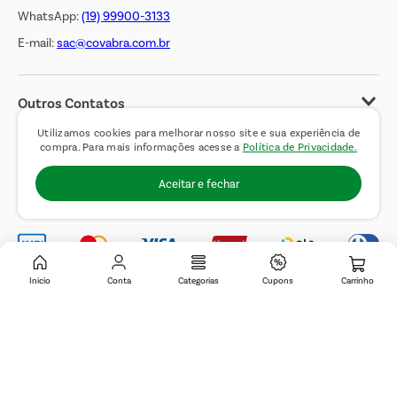
WhatsApp:
(19) 99900-3133
E-mail:
sac@covabra.com.br
Outros Contatos
Negócios Imobiliários
Utilizamos cookies para melhorar nosso site e sua experiência de
compra. Para mais informações acesse a
Política de Privacidade.
Novos Fornecedores
Aceitar e fechar
Trabalhe Conosco
Inicio
Conta
Categorias
Cupons
© 2019 Covabra Supermercados LTDA. Todos os direitos reservados. CNPJ
sob n.º 61.233.151/0001-84, com sede a Rua Domingos Pretti, nº 165, Jardim