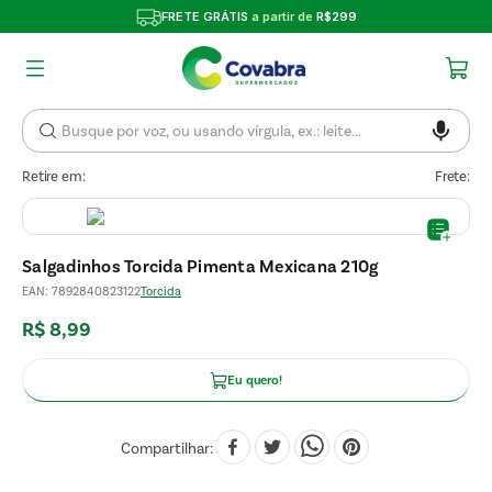
FRETE GRÁTIS
a partir de
R$299
Retire em:
Frete:
Salgadinhos Torcida Pimenta Mexicana 210g
EAN
:
7892840823122
Torcida
R$
8
,
99
Eu quero!
Compartilhar