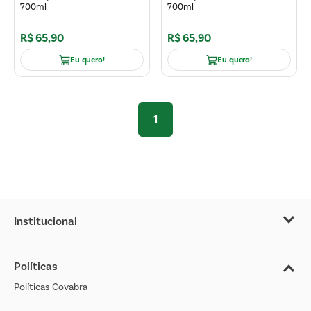
700ml
700ml
R$
65
,
90
R$
65
,
90
Eu quero!
Eu quero!
1
Institucional
Sobre o Covabra
Políticas
Nossas Lojas
Políticas Covabra
Cliente Bem Estar