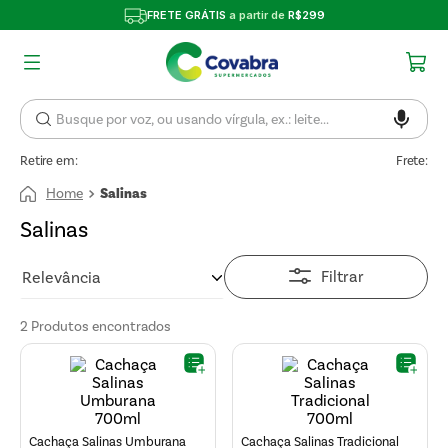
FRETE GRÁTIS
a partir de
R$299
Retire em:
Frete:
Salinas
Salinas
Filtrar
Relevância
2
Produtos
Cachaça Salinas Umburana
Cachaça Salinas Tradicional