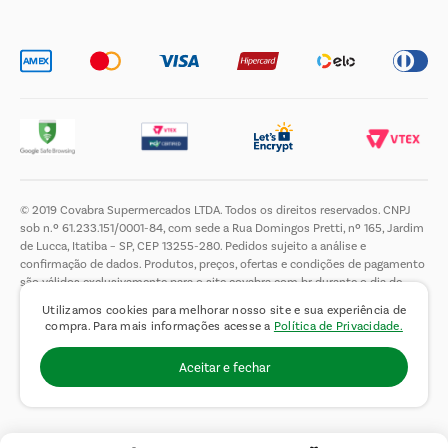
Trabalhe Conosco
© 2019 Covabra Supermercados LTDA. Todos os direitos reservados. CNPJ
sob n.º 61.233.151/0001-84, com sede a Rua Domingos Pretti, nº 165, Jardim
de Lucca, Itatiba – SP, CEP 13255-280. Pedidos sujeito a análise e
confirmação de dados. Produtos, preços, ofertas e condições de pagamento
são válidos exclusivamente para o site covabra.com.br durante o dia de
hoje, podendo sofrer alterações sem aviso prévio. Nos reservamos ao direito
Utilizamos cookies para melhorar nosso site e sua experiência de
de limitar a quantidade máxima de produtos por compra por cliente. Não
compra. Para mais informações acesse a
Política de Privacidade.
vendemos no atacado. Fotos meramente ilustrativas.É proibida a venda e a
entrega de bebidas alcoólicas a menores de 18 (dezoito) anos, conforme Lei
Aceitar e fechar
n.° 8069/90, art. 81, inciso II (Estatuto da Criança e do Adolescente).