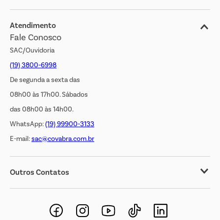
Blog
Jornal de Ofertas
Atendimento
Fale Conosco
Transparência Salarial
SAC/Ouvidoria
(19) 3800-6998
De segunda a sexta das
08h00 às 17h00. Sábados
das 08h00 às 14h00.
WhatsApp:
(19) 99900-3133
E-mail:
sac@covabra.com.br
Outros Contatos
Negócios Imobiliários
Novos Fornecedores