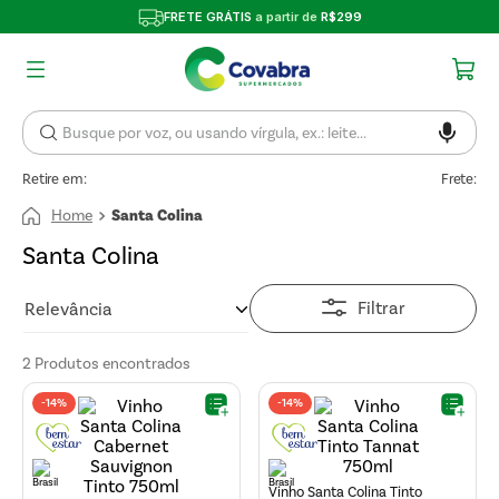
FRETE GRÁTIS
a partir de
R$299
Retire em:
Frete:
Santa Colina
Santa Colina
Filtrar
Relevância
2
Produtos
-
14%
-
14%
Vinho Santa Colina Tinto