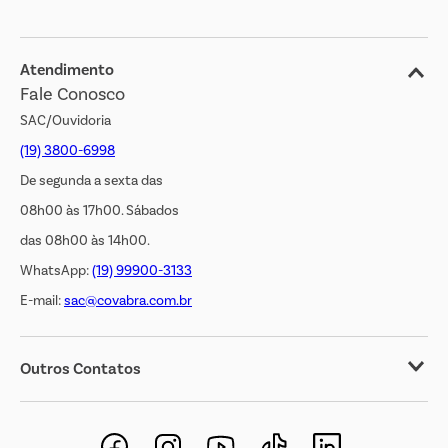
Blog
Jornal de Ofertas
Atendimento
Fale Conosco
Transparência Salarial
SAC/Ouvidoria
(19) 3800-6998
De segunda a sexta das
08h00 às 17h00. Sábados
das 08h00 às 14h00.
WhatsApp:
(19) 99900-3133
E-mail:
sac@covabra.com.br
Outros Contatos
Negócios Imobiliários
Novos Fornecedores