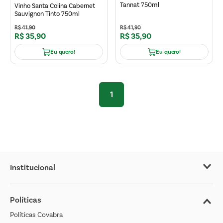
Tannat 750ml
Vinho Santa Colina Cabernet
Sauvignon Tinto 750ml
R$
41
,
90
R$
41
,
90
R$
35
,
90
R$
35
,
90
Eu quero!
Eu quero!
1
Institucional
Sobre o Covabra
Políticas
Nossas Lojas
Políticas Covabra
Cliente Bem Estar