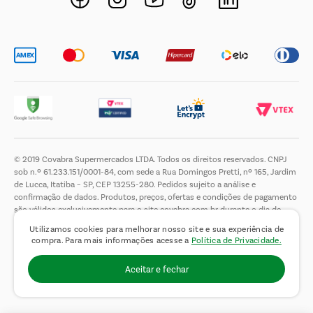
Trabalhe Conosco
© 2019 Covabra Supermercados LTDA. Todos os direitos reservados. CNPJ
sob n.º 61.233.151/0001-84, com sede a Rua Domingos Pretti, nº 165, Jardim
de Lucca, Itatiba – SP, CEP 13255-280. Pedidos sujeito a análise e
confirmação de dados. Produtos, preços, ofertas e condições de pagamento
são válidos exclusivamente para o site covabra.com.br durante o dia de
hoje, podendo sofrer alterações sem aviso prévio. Nos reservamos ao direito
Utilizamos cookies para melhorar nosso site e sua experiência de
de limitar a quantidade máxima de produtos por compra por cliente. Não
compra. Para mais informações acesse a
Política de Privacidade.
vendemos no atacado. Fotos meramente ilustrativas.É proibida a venda e a
entrega de bebidas alcoólicas a menores de 18 (dezoito) anos, conforme Lei
Aceitar e fechar
n.° 8069/90, art. 81, inciso II (Estatuto da Criança e do Adolescente).