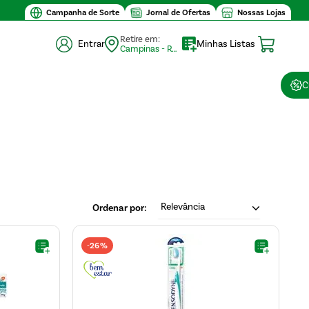
Campanha de Sorte
Jornal de Ofertas
Nossas Lojas
Retire em:
Entrar
Minhas Listas
Campinas - Retirada (10)
C
Relevância
26%
-