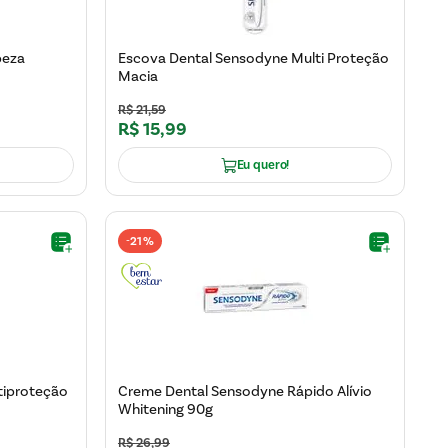
peza
Escova Dental Sensodyne Multi Proteção
Macia
R$
21
,
59
R$
15
,
99
Eu quero!
21%
-
tiproteção
Creme Dental Sensodyne Rápido Alívio
Whitening 90g
R$
26
,
99