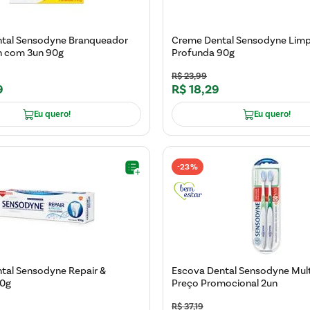
tal Sensodyne Branqueador
Creme Dental Sensodyne Lim
sh com 3un 90g
Profunda 90g
R$
23
,
99
9
R$
18
,
29
Eu quero!
Eu quero!
23%
-
tal Sensodyne Repair &
Escova Dental Sensodyne Mul
00g
Preço Promocional 2un
R$
37
,
19