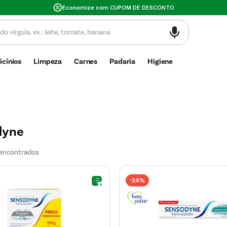
Valor mínimo de compra $30
icínios
Limpeza
Carnes
Padaria
Higiene
dyne
24%
-