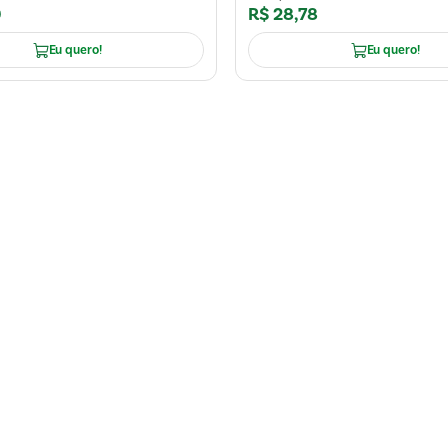
9
R$
28
,
78
Eu quero!
Eu quero!