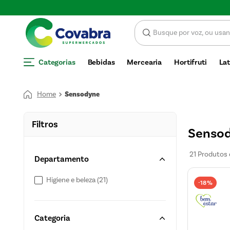
SCONTO
Categorias
Bebidas
Mercearia
Hortifruti
Lat
Sensodyne
Filtros
Senso
21
Produtos
Departamento
Higiene e beleza
(
21
)
18%
-
Categoria