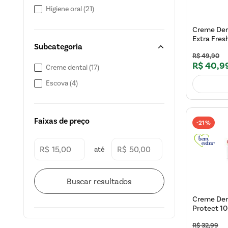
Higiene oral
(
21
)
Creme Den
Extra Fre
Subcategoria
R$
49
,
90
R$
40
,
9
Creme dental
(
17
)
Escova
(
4
)
Faixas de preço
21%
-
R$
R$
Creme Den
Protect 1
R$
32
,
99