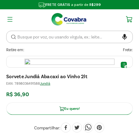
FRETE GRÁTIS
a partir de
R$299
Retire em:
Frete:
Sorvete Jundiá Abacaxi ao Vinho 2lt
EAN
:
7898036491588
Jundiá
R$
36
,
90
Eu quero!
Compartilhar