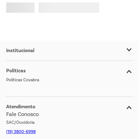
Institucional
Sobre o Covabra
Políticas
Nossas Lojas
Políticas Covabra
Cliente Bem Estar
Blog
Jornal de Ofertas
Atendimento
Fale Conosco
Transparência Salarial
SAC/Ouvidoria
(19) 3800-6998