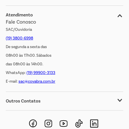
Blog
Jornal de Ofertas
Atendimento
Fale Conosco
Transparência Salarial
SAC/Ouvidoria
(19) 3800-6998
De segunda a sexta das
08h00 às 17h00. Sábados
das 08h00 às 14h00.
WhatsApp:
(19) 99900-3133
E-mail:
sac@covabra.com.br
Outros Contatos
Negócios Imobiliários
Novos Fornecedores