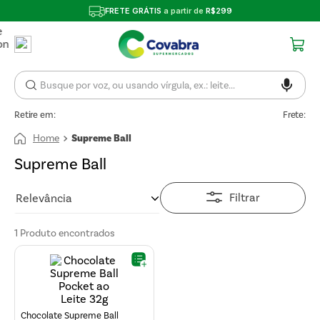
FRETE GRÁTIS
a partir de
R$299
Retire em:
Frete:
Supreme Ball
Supreme Ball
Filtrar
Relevância
1
Produto
Chocolate Supreme Ball