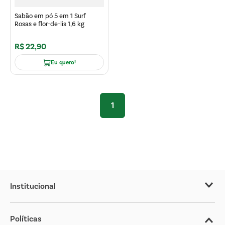
Sabão em pó 5 em 1 Surf
Rosas e flor-de-lis 1,6 kg
R$
22
,
90
Eu quero!
1
Institucional
Sobre o Covabra
Políticas
Nossas Lojas