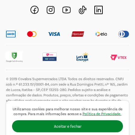
Novos Fornecedores
Trabalhe Conosco
© 2019 Covabra Supermercados LTDA. Todos os direitos reservados. CNPJ
sob n.º 61.233.151/0001-84, com sede a Rua Domingos Pretti, nº 165, Jardim
de Lucca, Itatiba – SP, CEP 13255-280. Pedidos sujeito a análise e
confirmação de dados. Produtos, preços, ofertas e condições de pagamento
são válidos exclusivamente para o site covabra.com.br durante o dia de
hoje, podendo sofrer alterações sem aviso prévio. Nos reservamos ao direito
Utilizamos cookies para melhorar nosso site e sua experiência de
de limitar a quantidade máxima de produtos por compra por cliente. Não
compra. Para mais informações acesse a
Política de Privacidade.
vendemos no atacado. Fotos meramente ilustrativas.É proibida a venda e a
entrega de bebidas alcoólicas a menores de 18 (dezoito) anos, conforme Lei
Aceitar e fechar
n.° 8069/90, art. 81, inciso II (Estatuto da Criança e do Adolescente).