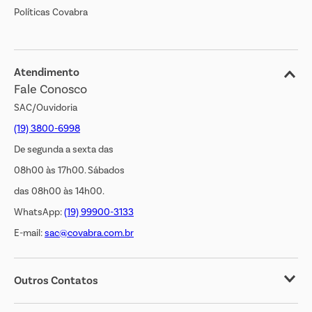
Políticas Covabra
Cliente Bem Estar
Blog
Jornal de Ofertas
Atendimento
Fale Conosco
Transparência Salarial
SAC/Ouvidoria
(19) 3800-6998
De segunda a sexta das
08h00 às 17h00. Sábados
das 08h00 às 14h00.
WhatsApp:
(19) 99900-3133
E-mail:
sac@covabra.com.br
Outros Contatos
Negócios Imobiliários