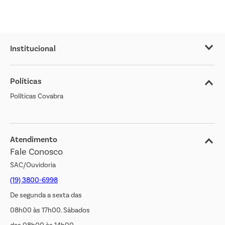
Institucional
Sobre o Covabra
Políticas
Nossas Lojas
Políticas Covabra
Cliente Bem Estar
Blog
Jornal de Ofertas
Atendimento
Fale Conosco
Transparência Salarial
SAC/Ouvidoria
(19) 3800-6998
De segunda a sexta das
08h00 às 17h00. Sábados