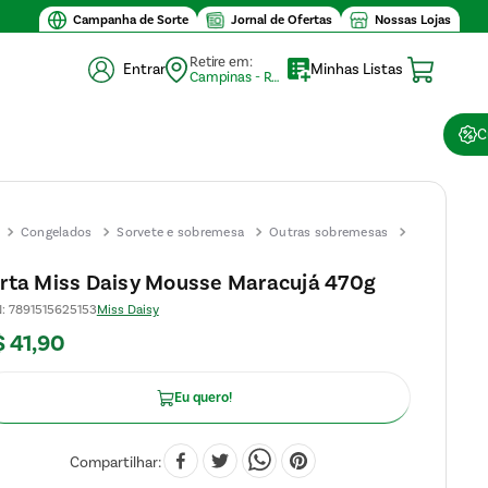
 compra $30
Campanha de Sorte
Jornal de Ofertas
Nossas Lojas
Retire em:
Entrar
Minhas Listas
Campinas - Retirada (10)
C
Congelados
Sorvete e sobremesa
Outras sobremesas
Torta
Miss
rta Miss Daisy Mousse Maracujá 470g
Daisy
N
:
7891515625153
Miss Daisy
Mousse
$
41
,
90
Maracujá
470g
Eu quero!
Compartilhar