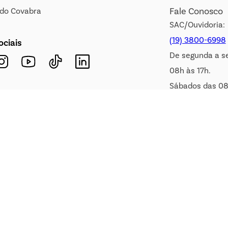
Fale Conosco
s do Covabra
SAC/Ouvidoria:
(19) 3800-6998
ociais
De segunda a s
08h às 17h.
Sábados das 08
WhatsApp:
(19) 99900-3133
E-mail:
sac@covabra.c