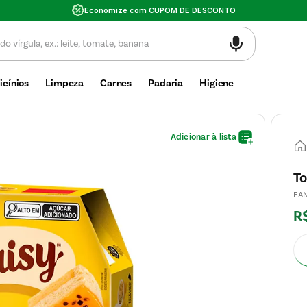
Valor mínimo de
icínios
Limpeza
Carnes
Padaria
Higiene
To
EA
R