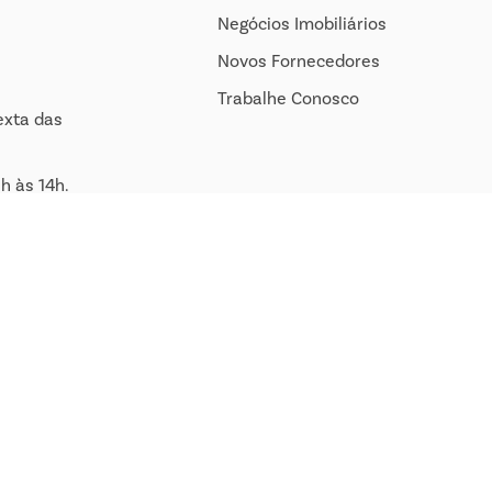
Negócios Imobiliários
Novos Fornecedores
Trabalhe Conosco
exta das
h às 14h.
om.br