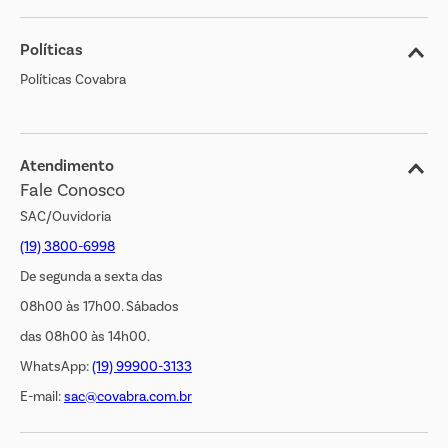
Sobre o Covabra
Políticas
Nossas Lojas
Políticas Covabra
Cliente Bem Estar
Blog
Jornal de Ofertas
Atendimento
Fale Conosco
Transparência Salarial
SAC/Ouvidoria
(19) 3800-6998
De segunda a sexta das
08h00 às 17h00. Sábados
das 08h00 às 14h00.
WhatsApp:
(19) 99900-3133
E-mail:
sac@covabra.com.br