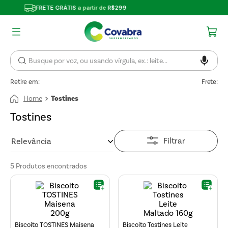
$299
Economize com CUPOM DE DESCONT
Retire em:
Frete:
Tostines
Tostines
Filtrar
Relevância
5
Produtos
Biscoito TOSTINES Maisena
Biscoito Tostines Leite