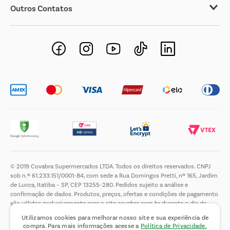
Outros Contatos
Negócios Imobiliários
Novos Fornecedores
Trabalhe Conosco
© 2019 Covabra Supermercados LTDA. Todos os direitos reservados. CNPJ
sob n.º 61.233.151/0001-84, com sede a Rua Domingos Pretti, nº 165, Jardim
de Lucca, Itatiba – SP, CEP 13255-280. Pedidos sujeito a análise e
confirmação de dados. Produtos, preços, ofertas e condições de pagamento
são válidos exclusivamente para o site covabra.com.br durante o dia de
hoje, podendo sofrer alterações sem aviso prévio. Nos reservamos ao direito
Utilizamos cookies para melhorar nosso site e sua experiência de
de limitar a quantidade máxima de produtos por compra por cliente. Não
compra. Para mais informações acesse a
Política de Privacidade.