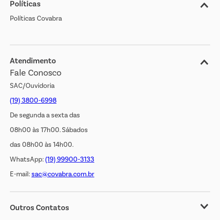
Políticas
Nossas Lojas
Políticas Covabra
Cliente Bem Estar
Blog
Jornal de Ofertas
Atendimento
Fale Conosco
Transparência Salarial
SAC/Ouvidoria
(19) 3800-6998
De segunda a sexta das
08h00 às 17h00. Sábados
das 08h00 às 14h00.
WhatsApp:
(19) 99900-3133
E-mail:
sac@covabra.com.br
Outros Contatos