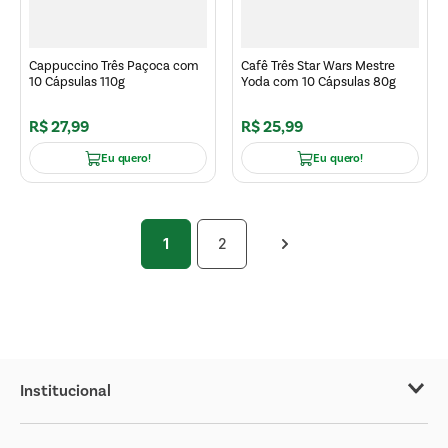
Cappuccino Três Paçoca com
Cafê Três Star Wars Mestre
10 Cápsulas 110g
Yoda com 10 Cápsulas 80g
R$
27
,
99
R$
25
,
99
Eu quero!
Eu quero!
1
2
Institucional
Sobre o Covabra