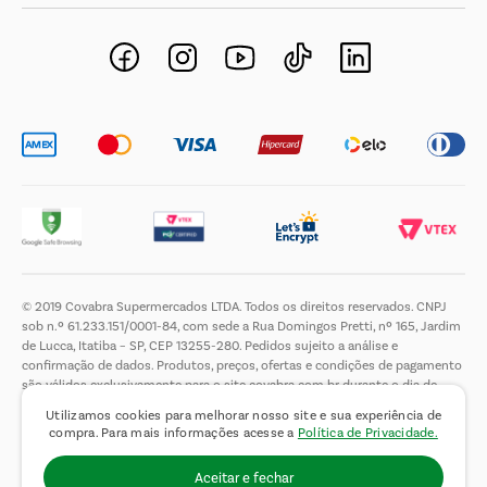
Negócios Imobiliários
Novos Fornecedores
Trabalhe Conosco
© 2019 Covabra Supermercados LTDA. Todos os direitos reservados. CNPJ
sob n.º 61.233.151/0001-84, com sede a Rua Domingos Pretti, nº 165, Jardim
de Lucca, Itatiba – SP, CEP 13255-280. Pedidos sujeito a análise e
confirmação de dados. Produtos, preços, ofertas e condições de pagamento
são válidos exclusivamente para o site covabra.com.br durante o dia de
hoje, podendo sofrer alterações sem aviso prévio. Nos reservamos ao direito
Utilizamos cookies para melhorar nosso site e sua experiência de
de limitar a quantidade máxima de produtos por compra por cliente. Não
compra. Para mais informações acesse a
Política de Privacidade.
vendemos no atacado. Fotos meramente ilustrativas.É proibida a venda e a
entrega de bebidas alcoólicas a menores de 18 (dezoito) anos, conforme Lei
Aceitar e fechar
n.° 8069/90, art. 81, inciso II (Estatuto da Criança e do Adolescente).