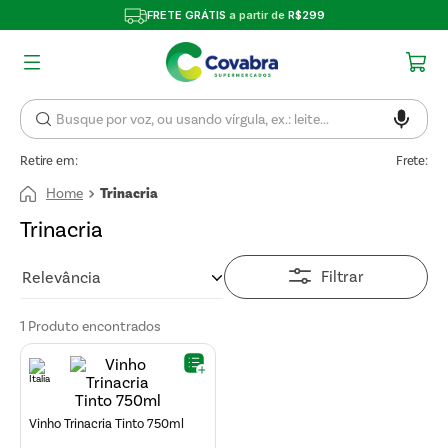
FRETE GRÁTIS
a partir de
R$299
Retire em:
Frete:
Trinacria
Trinacria
Filtrar
Relevância
1
Produto
Vinho Trinacria Tinto 750ml