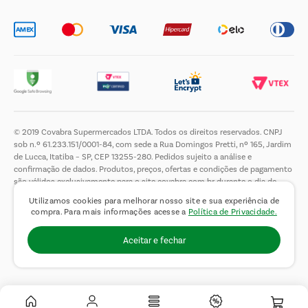
© 2019 Covabra Supermercados LTDA. Todos os direitos reservados. CNPJ
sob n.º 61.233.151/0001-84, com sede a Rua Domingos Pretti, nº 165, Jardim
de Lucca, Itatiba – SP, CEP 13255-280. Pedidos sujeito a análise e
confirmação de dados. Produtos, preços, ofertas e condições de pagamento
são válidos exclusivamente para o site covabra.com.br durante o dia de
hoje, podendo sofrer alterações sem aviso prévio. Nos reservamos ao direito
Utilizamos cookies para melhorar nosso site e sua experiência de
de limitar a quantidade máxima de produtos por compra por cliente. Não
compra. Para mais informações acesse a
Política de Privacidade.
vendemos no atacado. Fotos meramente ilustrativas.É proibida a venda e a
entrega de bebidas alcoólicas a menores de 18 (dezoito) anos, conforme Lei
Aceitar e fechar
n.° 8069/90, art. 81, inciso II (Estatuto da Criança e do Adolescente).