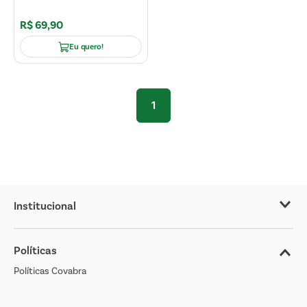
R$
69
,
90
Eu quero!
1
Institucional
Sobre o Covabra
Políticas
Nossas Lojas
Políticas Covabra
Cliente Bem Estar
Blog