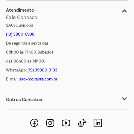
Jornal de Ofertas
Atendimento
Fale Conosco
Transparência Salarial
SAC/Ouvidoria
(19) 3800-6998
De segunda a sexta das
08h00 às 17h00. Sábados
das 08h00 às 14h00.
WhatsApp:
(19) 99900-3133
E-mail:
sac@covabra.com.br
Outros Contatos
Negócios Imobiliários
Novos Fornecedores
Trabalhe Conosco