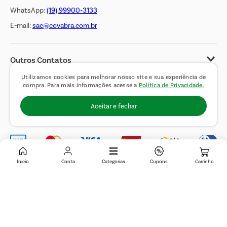
WhatsApp:
(19) 99900-3133
E-mail:
sac@covabra.com.br
Outros Contatos
Negócios Imobiliários
Utilizamos cookies para melhorar nosso site e sua experiência de
compra. Para mais informações acesse a
Política de Privacidade.
Novos Fornecedores
Aceitar e fechar
Trabalhe Conosco
Inicio
Conta
Categorias
Cupons
© 2019 Covabra Supermercados LTDA. Todos os direitos reservados. CNPJ
sob n.º 61.233.151/0001-84, com sede a Rua Domingos Pretti, nº 165, Jardim