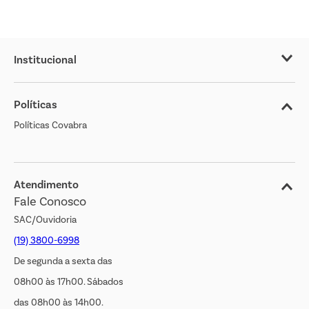
Institucional
Sobre o Covabra
Políticas
Nossas Lojas
Políticas Covabra
Cliente Bem Estar
Blog
Jornal de Ofertas
Atendimento
Fale Conosco
Transparência Salarial
SAC/Ouvidoria
(19) 3800-6998
De segunda a sexta das
08h00 às 17h00. Sábados
das 08h00 às 14h00.