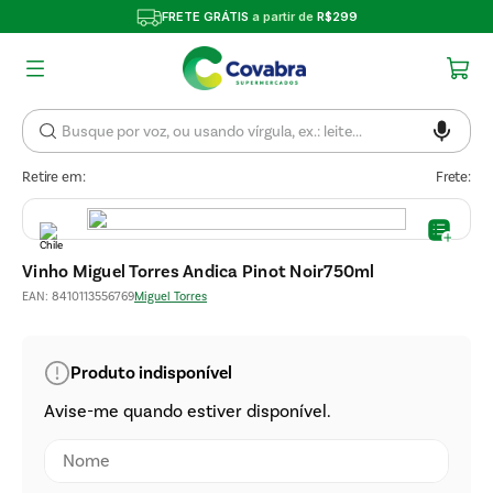
FRETE GRÁTIS
a partir de
R$299
Retire em:
Frete:
Vinho Miguel Torres Andica Pinot Noir750ml
EAN
:
8410113556769
Miguel Torres