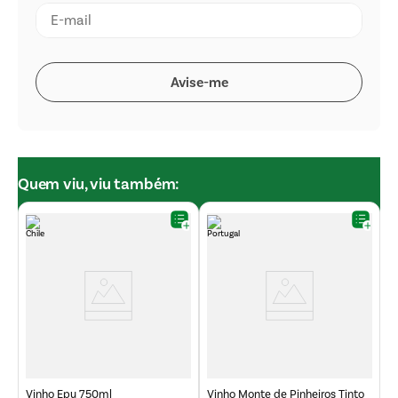
Quem viu, viu também:
o
V
7
Vinho Epu 750ml
Vinho Monte de Pinheiros Tinto