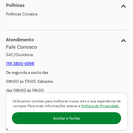
Políticas
Nossas Lojas
Políticas Covabra
Cliente Bem Estar
Blog
Jornal de Ofertas
Atendimento
Fale Conosco
Transparência Salarial
SAC/Ouvidoria
(19) 3800-6998
De segunda a sexta das
08h00 às 17h00. Sábados
das 08h00 às 14h00.
WhatsApp:
(19) 99900-3133
Utilizamos cookies para melhorar nosso site e sua experiência de
compra. Para mais informações acesse a
Política de Privacidade.
E-mail:
sac@covabra.com.br
Aceitar e fechar
Outros Contatos