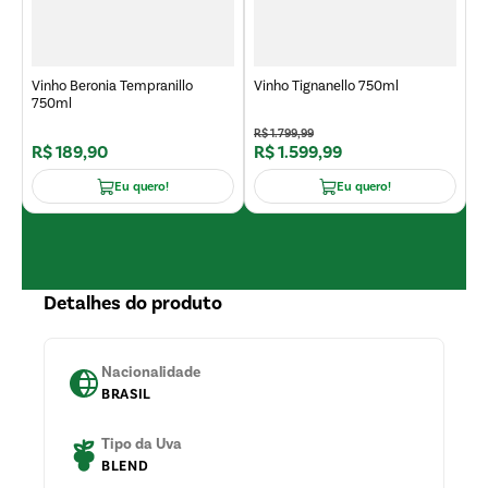
7
Vinho Beronia Tempranillo
Vinho Tignanello 750ml
750ml
R$
1
.
799
,
99
R$
189
,
90
R$
1
.
599
,
99
R
Eu quero!
Eu quero!
Detalhes do produto
Nacionalidade
BRASIL
Tipo da Uva
BLEND