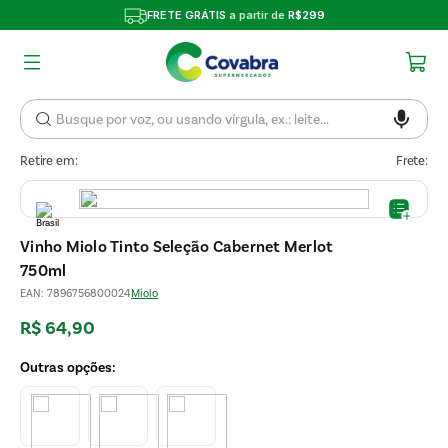
FRETE GRÁTIS
a partir de
R$299
Retire em:
Frete:
Vinho Miolo Tinto Seleção Cabernet Merlot
750ml
EAN
:
7896756800024
Miolo
R$
64
,
90