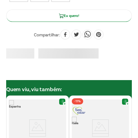
Eu quero!
Compartilhar
Quem viu, viu também:
-
11%
V