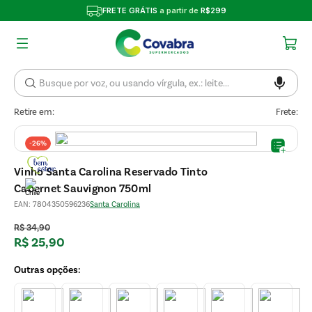
FRETE GRÁTIS
a partir de
R$299
Retire em:
Frete:
-
26%
Vinho Santa Carolina Reservado Tinto
Cabernet Sauvignon 750ml
EAN
:
7804350596236
Santa Carolina
R$
34
,
90
R$
25
,
90