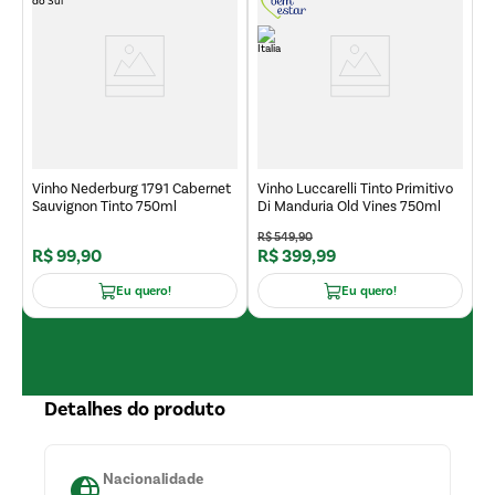
ro
V
T
7
Vinho Nederburg 1791 Cabernet
Vinho Luccarelli Tinto Primitivo
Sauvignon Tinto 750ml
Di Manduria Old Vines 750ml
R$
549
,
90
R$
99
,
90
R$
399
,
99
R
Eu quero!
Eu quero!
Detalhes do produto
Nacionalidade