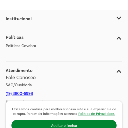
Institucional
Sobre o Covabra
Políticas
Nossas Lojas
Políticas Covabra
Cliente Bem Estar
Blog
Jornal de Ofertas
Atendimento
Fale Conosco
Transparência Salarial
SAC/Ouvidoria
(19) 3800-6998
De segunda a sexta das
Utilizamos cookies para melhorar nosso site e sua experiência de
08h00 às 17h00. Sábados
compra. Para mais informações acesse a
Política de Privacidade.
das 08h00 às 14h00.
Aceitar e fechar
WhatsApp:
(19) 99900-3133