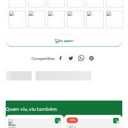
Eu quero!
Compartilhar
Quem viu, viu também:
-
27%