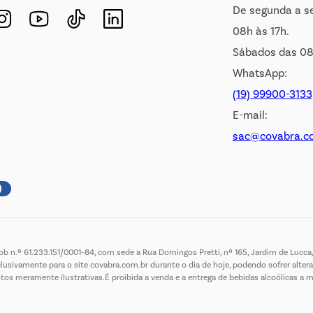
De segunda a s
08h às 17h.
Sábados das 08
WhatsApp:
(19) 99900-3133
E-mail:
sac@covabra.c
 n.º 61.233.151/0001-84, com sede a Rua Domingos Pretti, nº 165, Jardim de Lucca, 
lusivamente para o site covabra.com.br durante o dia de hoje, podendo sofrer altera
meramente ilustrativas.É proibida a venda e a entrega de bebidas alcoólicas a menor