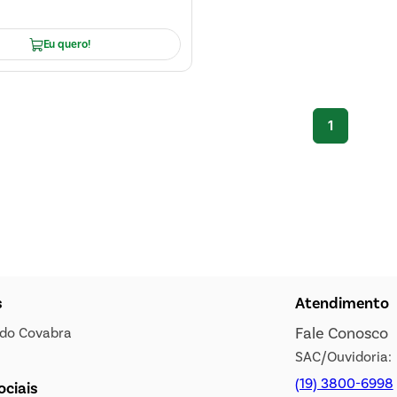
Eu quero!
1
s
Atendimento
Fale Conosco
s do Covabra
SAC/Ouvidoria:
(19) 3800-6998
ociais