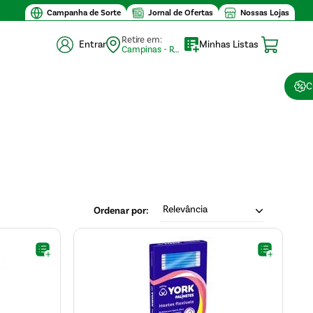
Campanha de Sorte
Jornal de Ofertas
Nossas Lojas
Retire em:
Entrar
Minhas Listas
Campinas - Retirada (10)
C
Relevância