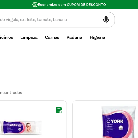
Valor mínimo de compra $30
icínios
Limpeza
Carnes
Padaria
Higiene