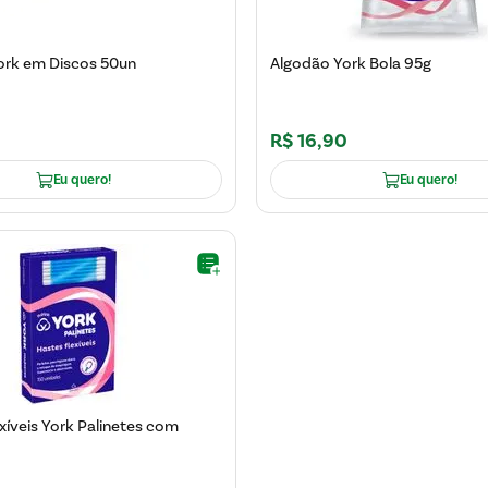
ork em Discos 50un
Algodão York Bola 95g
R$
16
,
90
Eu quero!
Eu quero!
xíveis York Palinetes com