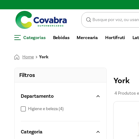
mize com CUPOM DE DESCONTO
Categorias
Bebidas
Mercearia
Hortifruti
Lat
York
Filtros
York
4
Produtos
Departamento
Higiene e beleza
(
4
)
Categoria