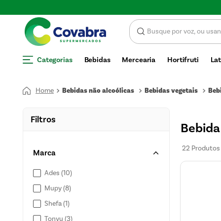
SCONTO
Categorias
Bebidas
Mercearia
Hortifruti
Lat
Bebidas não alcoólicas
Bebidas vegetais
Beb
Filtros
Bebida
22
Produtos
Marca
Ades
(
10
)
Mupy
(
8
)
Shefa
(
1
)
Tonyu
(
3
)