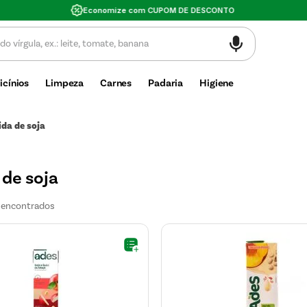
Valor mínimo de compra $30
icínios
Limpeza
Carnes
Padaria
Higiene
ida de soja
 de soja