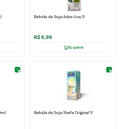
l
Bebida de Soja Ades Uva 1l
R$
6
,
99
Eu quero!
0ml
Bebida de Soja Shefa Original 1l