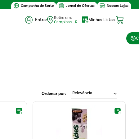
Campanha de Sorte
Jornal de Ofertas
Nossas Lojas
Retire em:
Entrar
Minhas Listas
Campinas - Retirada (10)
C
Relevância