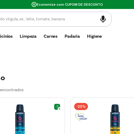
Valor mínimo de compra $30
icínios
Limpeza
Carnes
Padaria
Higiene
no
23%
-