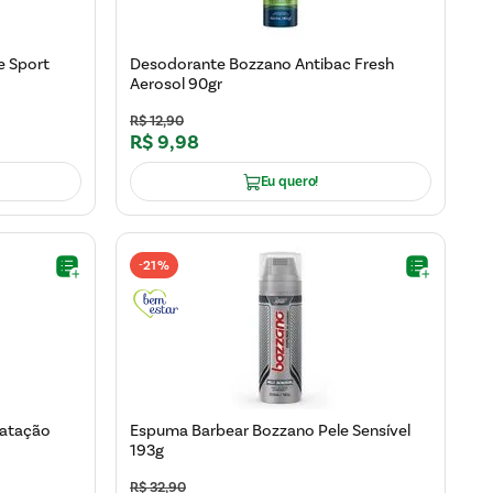
e Sport
Desodorante Bozzano Antibac Fresh
Aerosol 90gr
R$
12
,
90
R$
9
,
98
Eu quero!
21%
-
ratação
Espuma Barbear Bozzano Pele Sensível
193g
R$
32
,
90