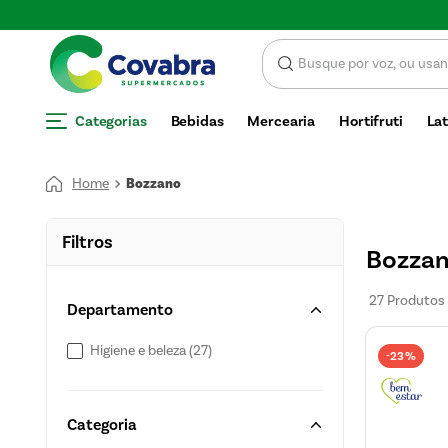
SCONTO
Categorias
Bebidas
Mercearia
Hortifruti
Lat
Bozzano
Filtros
Bozza
27
Produtos
Departamento
Higiene e beleza
(
27
)
23%
-
Categoria