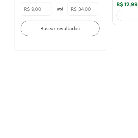
R$
12
,
99
Shampoo
(
5
)
R$
R$