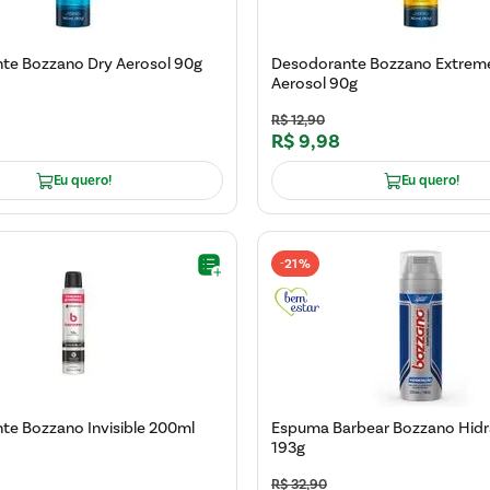
te Bozzano Dry Aerosol 90g
Desodorante Bozzano Extrem
Aerosol 90g
R$
12
,
90
R$
9
,
98
Eu quero!
Eu quero!
21%
-
te Bozzano Invisible 200ml
Espuma Barbear Bozzano Hid
193g
R$
32
,
90