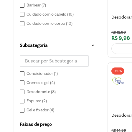
Barbear
(
7
)
Cuidado com o cabelo
(
10
)
Desodoran
Cuidado com o corpo
(
10
)
R$
12
,
90
R$
9
,
98
Subcategoria
13%
-
Condicionador
(
1
)
Cremes e gel
(
4
)
Desodorante
(
8
)
Espuma
(
2
)
Gel e fixador
(
4
)
Desodoran
Loção pós barba
(
1
)
Faixas de preço
Sabonetes
(
2
)
R$
14
,
99