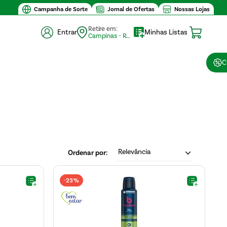
Campanha de Sorte
Jornal de Ofertas
Nossas Lojas
Retire em:
Entrar
Minhas Listas
Campinas - Retirada (10)
C
Relevância
23%
-