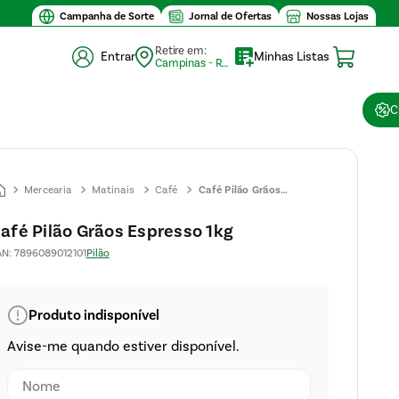
Campanha de Sorte
Jornal de Ofertas
Nossas Lojas
Retire em:
Entrar
Minhas Listas
Campinas - Retirada (10)
C
Mercearia
Matinais
Café
Café Pilão Grãos
Espresso 1kg
afé Pilão Grãos Espresso 1kg
AN
:
7896089012101
Pilão