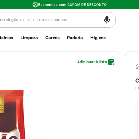
Economize com CUPOM DE DESCONTO
icínios
Limpeza
Carnes
Padaria
Higiene
C
E