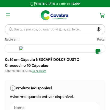
FRETE GRÁTIS
a partir de
R$299
Retire em:
Frete:
Café em Cápsula NESCAFÉ DOLCE GUSTO
Chococcino 10 Cápsulas
EAN
:
7891000355886
Dolce Gusto