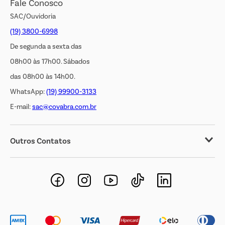
Fale Conosco
Transparência Salarial
SAC/Ouvidoria
(19) 3800-6998
De segunda a sexta das
08h00 às 17h00. Sábados
das 08h00 às 14h00.
WhatsApp:
(19) 99900-3133
E-mail:
sac@covabra.com.br
Outros Contatos
Negócios Imobiliários
Novos Fornecedores
Trabalhe Conosco