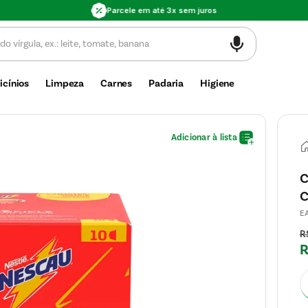
Parcele em até 3x sem juros
icínios
Limpeza
Carnes
Padaria
Higiene
C
C
E
R