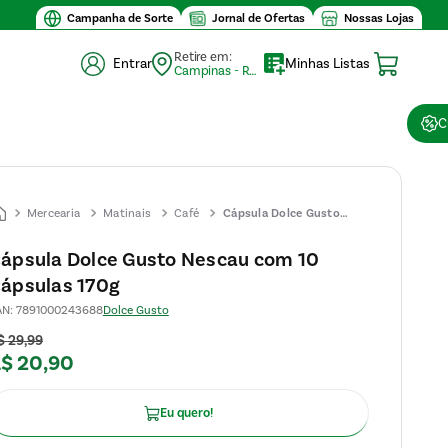
Campanha de Sorte
Jornal de Ofertas
Nossas Lojas
Retire em:
Entrar
Minhas Listas
Campinas - Retirada (10)
C
Mercearia
Matinais
Café
Cápsula Dolce Gusto
Nescau com 10 Cápsulas
ápsula Dolce Gusto Nescau com 10
170g
ápsulas 170g
AN
:
7891000243688
Dolce Gusto
$
29
,
99
R$
20
,
90
Eu quero!