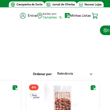
Campanha de Sorte
Jornal de Ofertas
Nossas Lojas
Retire em:
Entrar
Minhas Listas
Campinas - Retirada (10)
C
Relevância
8%
-