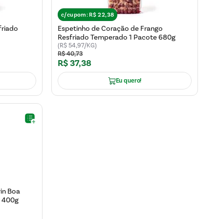
c/cupom:
R$
22
,
38
friado
Espetinho de Coração de Frango
Resfriado Temperado 1 Pacote 680g
(R$ 54,97/KG)
R$
40
,
73
R$
37
,
38
Eu quero!
in Boa
 400g