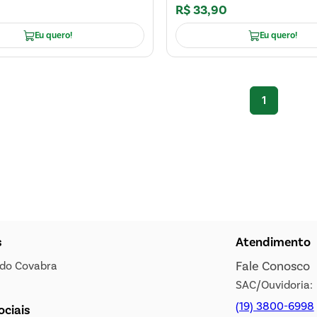
0
R$
33
,
90
Eu quero!
Eu quero!
1
s
Atendimento
Fale Conosco
s do Covabra
SAC/Ouvidoria:
(19) 3800-6998
ociais