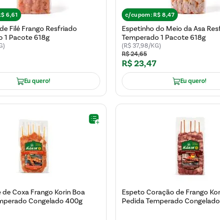
R$
6
,
61
c/cupom:
R$
8
,
47
de Filé Frango Resfriado
Espetinho do Meio da Asa Res
 1 Pacote 618g
Temperado 1 Pacote 618g
G)
(R$ 37,98/KG)
R$
24
,
65
R$
23
,
47
Eu quero!
Eu quero!
é de Coxa Frango Korin Boa
Espeto Coração de Frango Kor
mperado Congelado 400g
Pedida Temperado Congelado