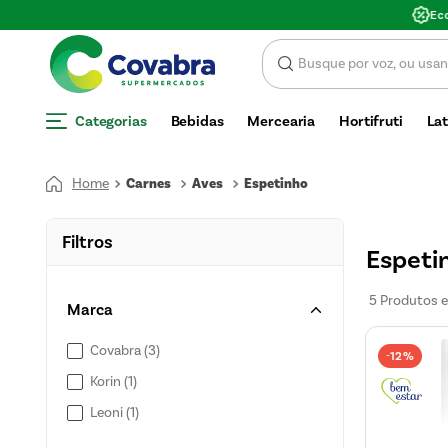
SCONTO
Categorias
Bebidas
Mercearia
Hortifruti
Lat
Carnes
Aves
Espetinho
Filtros
Espeti
5
Produtos
Marca
Covabra
(
3
)
12%
-
Korin
(
1
)
Leoni
(
1
)