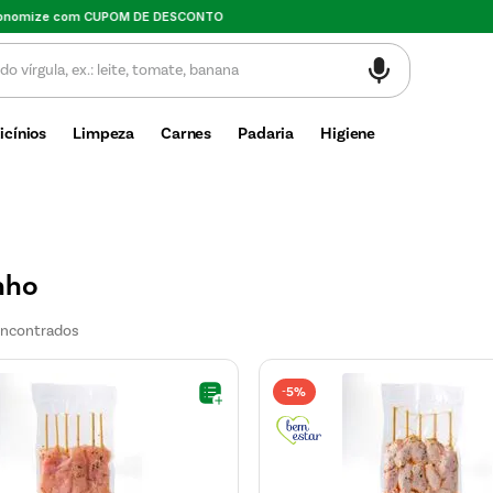
Valor mínimo de compra $30
icínios
Limpeza
Carnes
Padaria
Higiene
nho
5%
-