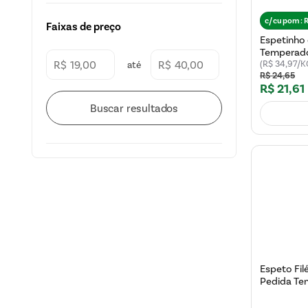
c/cupom:
Faixas de preço
Espetinho 
Temperado
R$
R$
(R$ 34,97/K
R$
24
,
65
R$
21
,
61
Espeto Fil
Pedida Te