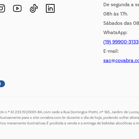
De segunda a s
08h às 17h.
Sábados das 08
WhatsApp:
(19) 99900-3133
E-mail:
sac@covabra.c
 n.º 61.233.151/0001-84, com sede a Rua Domingos Pretti, nº 165, Jardim de Lucca, 
lusivamente para o site covabra.com.br durante o dia de hoje, podendo sofrer altera
meramente ilustrativas.É proibida a venda e a entrega de bebidas alcoólicas a menor