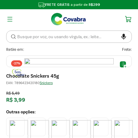
FRETE GRÁTIS
a partir de
R$299
Retire em:
Frete:
-
27%
Chocolate Snickers 45g
EAN
:
7896423420180
Snickers
R$
5
,
49
R$
3
,
99