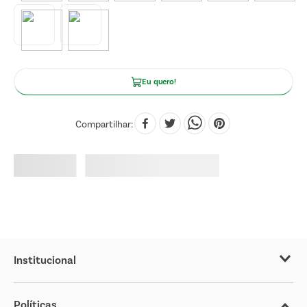
Eu quero!
Compartilhar
Institucional
Sobre o Covabra
Políticas
Nossas Lojas