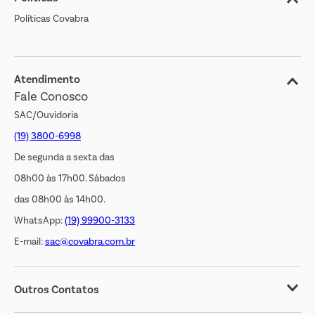
Políticas Covabra
Cliente Bem Estar
Blog
Jornal de Ofertas
Atendimento
Fale Conosco
Transparência Salarial
SAC/Ouvidoria
(19) 3800-6998
De segunda a sexta das
08h00 às 17h00. Sábados
das 08h00 às 14h00.
WhatsApp:
(19) 99900-3133
E-mail:
sac@covabra.com.br
Outros Contatos
Negócios Imobiliários