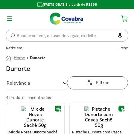
FRETE GRÁTIS
a partir de
R$299
Retire em:
Frete:
Dunorte
Dunorte
Filtrar
Relevância
4
Produtos
Mix de Nozes Dunorte Sachê
Pistache Dunorte com Casca