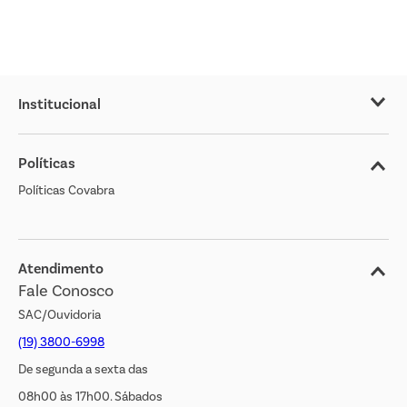
Institucional
Sobre o Covabra
Políticas
Nossas Lojas
Políticas Covabra
Cliente Bem Estar
Blog
Jornal de Ofertas
Atendimento
Fale Conosco
Transparência Salarial
SAC/Ouvidoria
(19) 3800-6998
De segunda a sexta das
08h00 às 17h00. Sábados