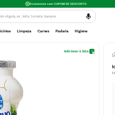
Valor mínimo de compra $30
icínios
Limpeza
Carnes
Padaria
Higiene
I
E