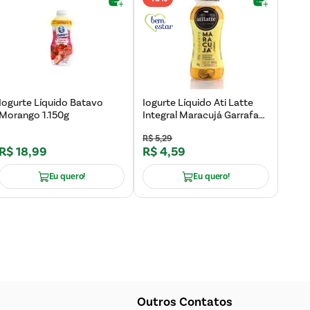
Iogurte Líquido Batavo
Iogurte Líquido Ati Latte
Morango 1.150g
Integral Maracujá Garrafa
180g
R$
5
,
29
R$
18
,
99
R$
4
,
59
Eu quero!
Eu quero!
Outros Contatos