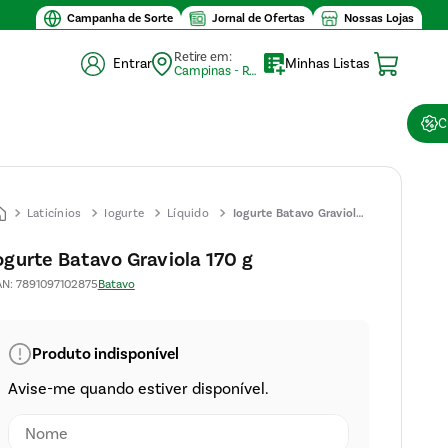
Campanha de Sorte
Jornal de Ofertas
Nossas Lojas
Retire em:
Entrar
Minhas Listas
Campinas - Retirada (10)
C
Laticínios
Iogurte
Líquido
Iogurte Batavo Graviola
170 g
ogurte Batavo Graviola 170 g
AN
:
7891097102875
Batavo