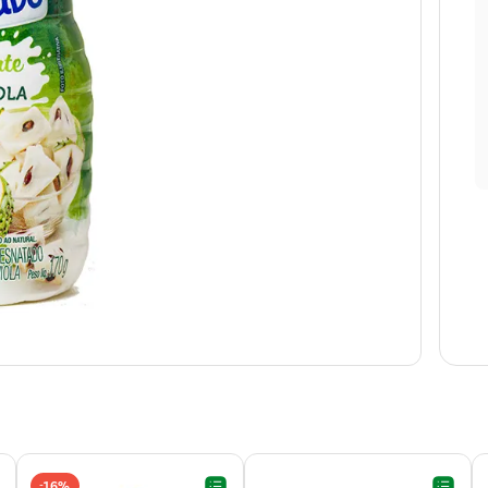
16%
-