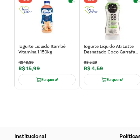
Iogurte Liquido Itambé
Iogurte Líquido Ati Latte
Vitamina 1.150kg
Desnatado Coco Garrafa
180g
R$
18
,
39
R$
5
,
29
R$
15
,
99
R$
4
,
59
Eu quero!
Eu quero!
Institucional
Política