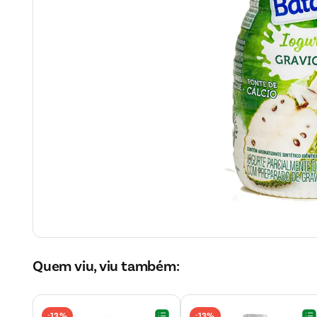
Quem viu, viu também:
13%
13%
-
-