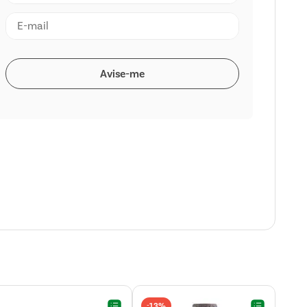
13%
-