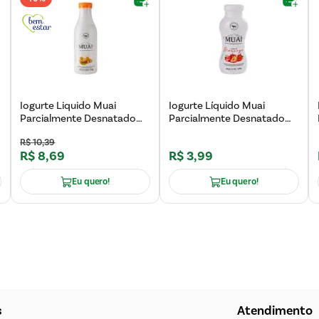
Iogurte Liquido Muai
Iogurte Líquido Muai
Parcialmente Desnatado
Parcialmente Desnatado
Mel 550g
Morango 180g
R$
10
,
39
R$
8
,
69
R$
3
,
99
Eu quero!
Eu quero!
s
Atendimento