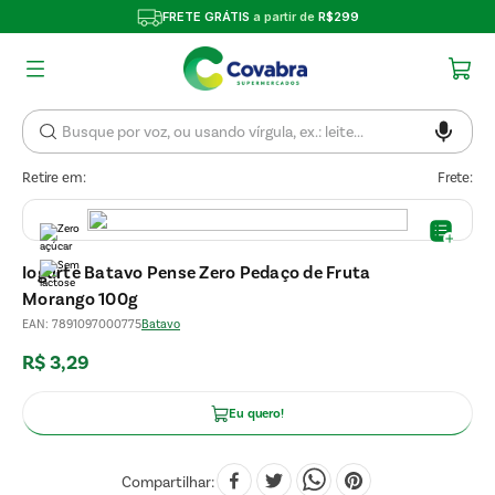
FRETE GRÁTIS
a partir de
R$299
Retire em:
Frete:
Iogurte Batavo Pense Zero Pedaço de Fruta
Morango 100g
EAN
:
7891097000775
Batavo
R$
3
,
29
Eu quero!
Compartilhar