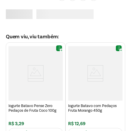
Quem viu, viu também:
I
F
Iogurte Batavo Pense Zero
Iogurte Batavo com Pedaços
Pedaços de Fruta Coco 100g
Fruta Morango 450g
R
R$
3
,
29
R$
12
,
69
R