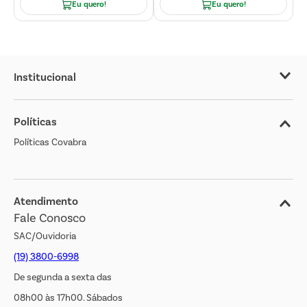
Eu quero!
Eu quero!
Institucional
Sobre o Covabra
Políticas
Nossas Lojas
Políticas Covabra
Cliente Bem Estar
Blog
Jornal de Ofertas
Atendimento
Fale Conosco
Transparência Salarial
SAC/Ouvidoria
(19) 3800-6998
De segunda a sexta das
08h00 às 17h00. Sábados