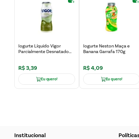
Iogurte Líquido Vigor
Iogurte Neston Maça e
Parcialmente Desnatado
Banana Garrafa 170g
Pistache 170g
R$
3
,
39
R$
4
,
09
Eu quero!
Eu quero!
Institucional
Política