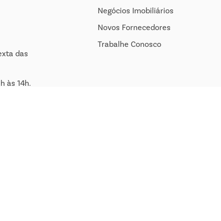
Negócios Imobiliários
Novos Fornecedores
Trabalhe Conosco
exta das
h às 14h.
om.br