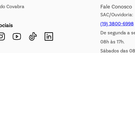
Fale Conosco
s do Covabra
SAC/Ouvidoria:
(19) 3800-6998
ociais
De segunda a s
08h às 17h.
Sábados das 08
WhatsApp:
(19) 99900-3133
E-mail:
sac@covabra.c