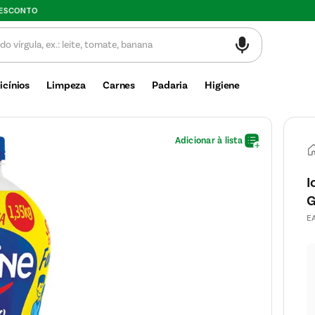
Valor mínimo de compra $30
icínios
Limpeza
Carnes
Padaria
Higiene
I
G
E