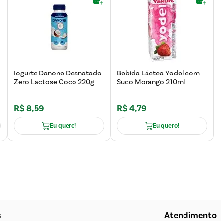
Iogurte Danone Desnatado
Bebida Láctea Yodel com
Zero Lactose Coco 220g
Suco Morango 210ml
R$
8
,
59
R$
4
,
79
Eu quero!
Eu quero!
s
Atendimento