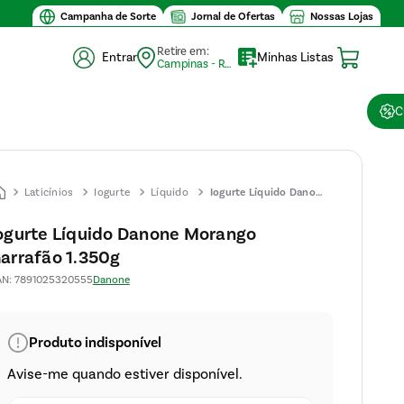
Campanha de Sorte
Jornal de Ofertas
Nossas Lojas
Retire em:
Entrar
Minhas Listas
Campinas - Retirada (10)
C
Laticínios
Iogurte
Líquido
Iogurte Líquido Danone
Morango Garrafão
ogurte Líquido Danone Morango
1.350g
arrafão 1.350g
AN
:
7891025320555
Danone