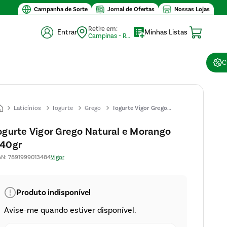
Campanha de Sorte
Jornal de Ofertas
Nossas Lojas
Retire em:
Entrar
Minhas Listas
Campinas - Retirada (10)
C
Laticínios
Iogurte
Grego
Iogurte Vigor Grego
Natural e Morango 540gr
ogurte Vigor Grego Natural e Morango
40gr
AN
:
7891999013484
Vigor