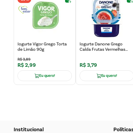
Iogurte Vigor Grego Torta
Iogurte Danone Grego
de Limão 90g
Calda Frutas Vermelhas
90g
R$
3
,
89
R$
2
,
99
R$
3
,
79
Eu quero!
Eu quero!
Institucional
Política