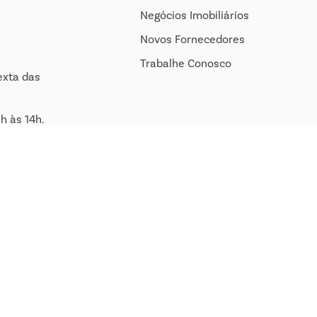
Negócios Imobiliários
Novos Fornecedores
Trabalhe Conosco
exta das
h às 14h.
om.br