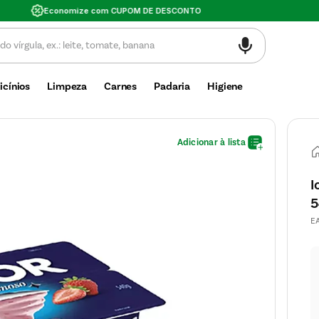
Valor mínimo de compra $30
icínios
Limpeza
Carnes
Padaria
Higiene
I
5
E