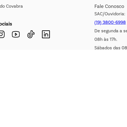
Fale Conosco
s do Covabra
SAC/Ouvidoria:
(19) 3800-6998
ociais
De segunda a s
08h às 17h.
Sábados das 08
WhatsApp:
(19) 99900-3133
E-mail:
sac@covabra.c