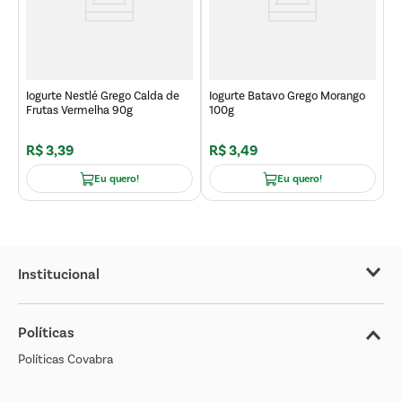
g
I
9
Iogurte Nestlé Grego Calda de
Iogurte Batavo Grego Morango
Frutas Vermelha 90g
100g
R$
3
,
39
R$
3
,
49
R
Eu quero!
Eu quero!
Institucional
Sobre o Covabra
Políticas
Nossas Lojas
Políticas Covabra
Cliente Bem Estar
Blog