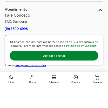
Jornal de Ofertas
Atendimento
Fale Conosco
Transparência Salarial
SAC/Ouvidoria
(19) 3800-6998
De segunda a sexta das
Utilizamos cookies para melhorar nosso site e sua experiência de
08h00 às 17h00. Sábados
compra. Para mais informações acesse a
Política de Privacidade.
das 08h00 às 14h00.
Aceitar e fechar
WhatsApp:
(19) 99900-3133
E-mail:
sac@covabra.com.br
Outros Contatos
Inicio
Conta
Categorias
Cupons
Negócios Imobiliários
Novos Fornecedores
Trabalhe Conosco