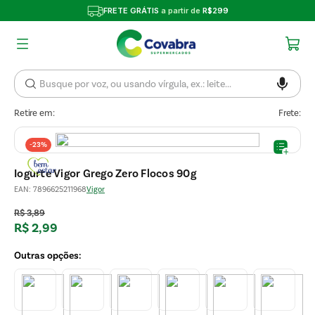
FRETE GRÁTIS
a partir de
R$299
Retire em:
Frete:
-
23%
Iogurte Vigor Grego Zero Flocos 90g
EAN
:
7896625211968
Vigor
R$
3
,
89
R$
2
,
99