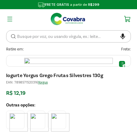
FRETE GRÁTIS
a partir de
R$299
Retire em:
Frete:
Iogurte Yorgus Grego Frutas Silvestres 130g
EAN
:
7898571520316
Yorgus
R$
12
,
19