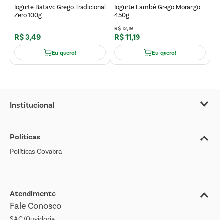
Iogurte Batavo Grego Tradicional
Iogurte Itambé Grego Morango
Zero 100g
450g
R$
12
,
19
R$
3
,
49
R$
11
,
19
Eu quero!
Eu quero!
Institucional
Sobre o Covabra
Políticas
Nossas Lojas
Políticas Covabra
Cliente Bem Estar
Blog
Jornal de Ofertas
Atendimento
Fale Conosco
Transparência Salarial
SAC/Ouvidoria