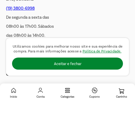
(19) 3800-6998
De segunda a sexta das
08h00 às 17h00. Sábados
das 08h00 às 14h00.
WhatsApp:
(19) 99900-3133
Utilizamos cookies para melhorar nosso site e sua experiência de
compra. Para mais informações acesse a
Política de Privacidade.
E-mail:
sac@covabra.com.br
Aceitar e fechar
Outros Contatos
Negócios Imobiliários
Novos Fornecedores
Inicio
Conta
Categorias
Cupons
Trabalhe Conosco