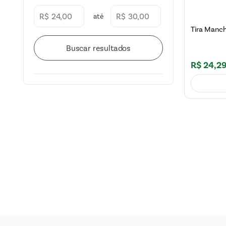
R$
R$
Tira Manch
R$
24
,
2