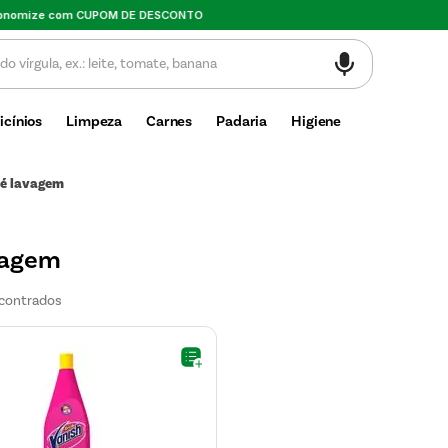
Valor mínimo de compra $30
icínios
Limpeza
Carnes
Padaria
Higiene
é lavagem
vagem