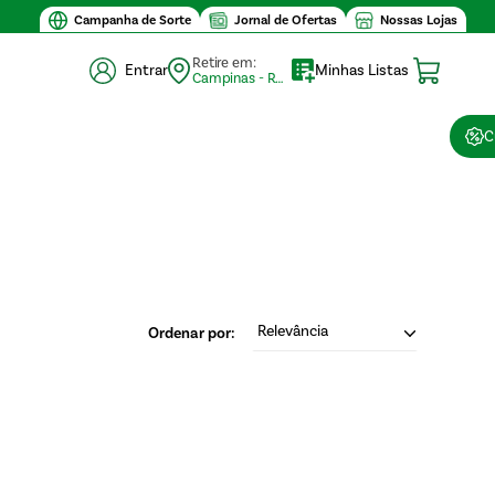
Campanha de Sorte
Jornal de Ofertas
Nossas Lojas
Retire em:
Entrar
Minhas Listas
Campinas - Retirada (10)
C
Relevância