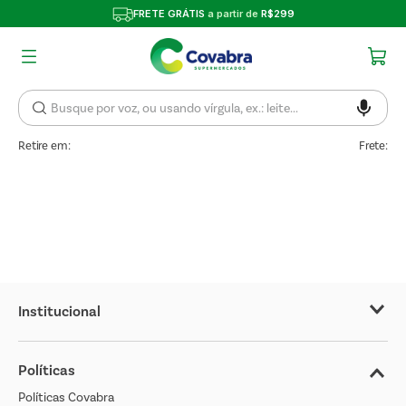
FRETE GRÁTIS
a partir de
R$299
Retire em:
Frete:
Institucional
Sobre o Covabra
Políticas
Nossas Lojas
Políticas Covabra
Cliente Bem Estar