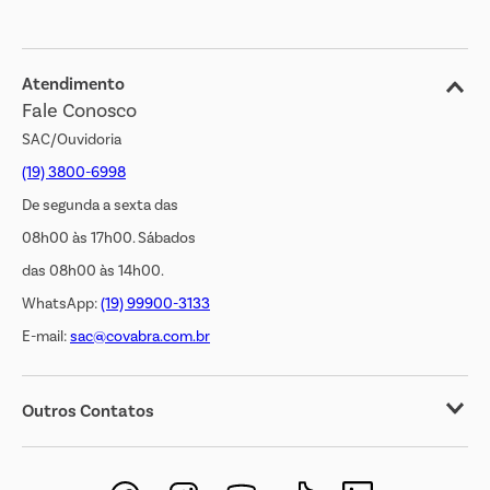
Blog
Jornal de Ofertas
Atendimento
Fale Conosco
Transparência Salarial
SAC/Ouvidoria
(19) 3800-6998
De segunda a sexta das
08h00 às 17h00. Sábados
das 08h00 às 14h00.
WhatsApp:
(19) 99900-3133
E-mail:
sac@covabra.com.br
Outros Contatos
Negócios Imobiliários
Novos Fornecedores