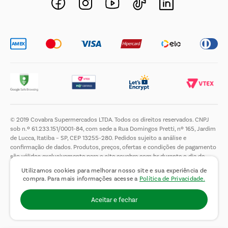
Trabalhe Conosco
© 2019 Covabra Supermercados LTDA. Todos os direitos reservados. CNPJ
sob n.º 61.233.151/0001-84, com sede a Rua Domingos Pretti, nº 165, Jardim
de Lucca, Itatiba – SP, CEP 13255-280. Pedidos sujeito a análise e
confirmação de dados. Produtos, preços, ofertas e condições de pagamento
são válidos exclusivamente para o site covabra.com.br durante o dia de
hoje, podendo sofrer alterações sem aviso prévio. Nos reservamos ao direito
Utilizamos cookies para melhorar nosso site e sua experiência de
de limitar a quantidade máxima de produtos por compra por cliente. Não
compra. Para mais informações acesse a
Política de Privacidade.
vendemos no atacado. Fotos meramente ilustrativas.É proibida a venda e a
entrega de bebidas alcoólicas a menores de 18 (dezoito) anos, conforme Lei
Aceitar e fechar
n.° 8069/90, art. 81, inciso II (Estatuto da Criança e do Adolescente).