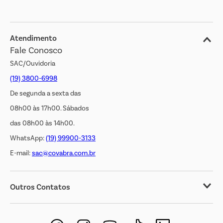
Blog
Jornal de Ofertas
Atendimento
Fale Conosco
Transparência Salarial
SAC/Ouvidoria
(19) 3800-6998
De segunda a sexta das
08h00 às 17h00. Sábados
das 08h00 às 14h00.
WhatsApp:
(19) 99900-3133
E-mail:
sac@covabra.com.br
Outros Contatos
Negócios Imobiliários
Novos Fornecedores