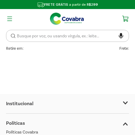
FRETE GRÁTIS
a partir de
R$299
Retire em:
Frete:
Institucional
Sobre o Covabra
Políticas
Nossas Lojas
Políticas Covabra
Cliente Bem Estar