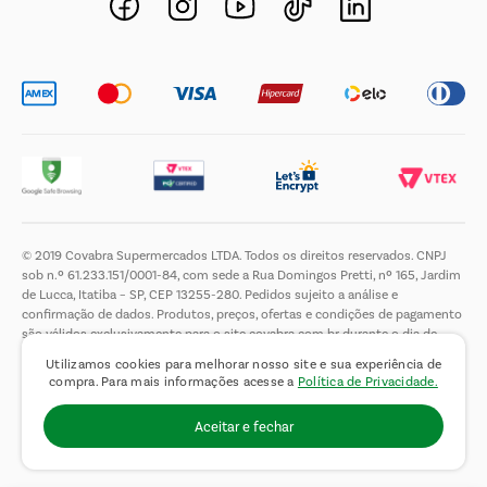
Trabalhe Conosco
© 2019 Covabra Supermercados LTDA. Todos os direitos reservados. CNPJ
sob n.º 61.233.151/0001-84, com sede a Rua Domingos Pretti, nº 165, Jardim
de Lucca, Itatiba – SP, CEP 13255-280. Pedidos sujeito a análise e
confirmação de dados. Produtos, preços, ofertas e condições de pagamento
são válidos exclusivamente para o site covabra.com.br durante o dia de
hoje, podendo sofrer alterações sem aviso prévio. Nos reservamos ao direito
Utilizamos cookies para melhorar nosso site e sua experiência de
de limitar a quantidade máxima de produtos por compra por cliente. Não
compra. Para mais informações acesse a
Política de Privacidade.
vendemos no atacado. Fotos meramente ilustrativas.É proibida a venda e a
entrega de bebidas alcoólicas a menores de 18 (dezoito) anos, conforme Lei
Aceitar e fechar
n.° 8069/90, art. 81, inciso II (Estatuto da Criança e do Adolescente).