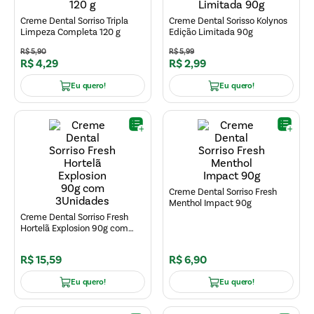
Creme Dental Sorriso Tripla
Creme Dental Sorisso Kolynos
Limpeza Completa 120 g
Edição Limitada 90g
R$
5
,
90
R$
5
,
99
R$
4
,
29
R$
2
,
99
Eu quero!
Eu quero!
Creme Dental Sorriso Fresh
Menthol Impact 90g
Creme Dental Sorriso Fresh
Hortelã Explosion 90g com
3Unidades
R$
15
,
59
R$
6
,
90
Eu quero!
Eu quero!