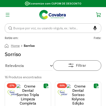
Economize com CUPOM DE DESCONTO
Retire em:
Frete:
Sorriso
Sorriso
Filtrar
Relevância
16
Produtos
-
27%
-
50%