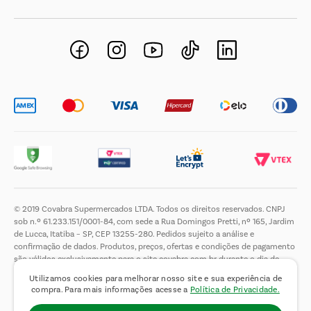
Negócios Imobiliários
Novos Fornecedores
Trabalhe Conosco
© 2019 Covabra Supermercados LTDA. Todos os direitos reservados. CNPJ
sob n.º 61.233.151/0001-84, com sede a Rua Domingos Pretti, nº 165, Jardim
de Lucca, Itatiba – SP, CEP 13255-280. Pedidos sujeito a análise e
confirmação de dados. Produtos, preços, ofertas e condições de pagamento
são válidos exclusivamente para o site covabra.com.br durante o dia de
hoje, podendo sofrer alterações sem aviso prévio. Nos reservamos ao direito
Utilizamos cookies para melhorar nosso site e sua experiência de
de limitar a quantidade máxima de produtos por compra por cliente. Não
compra. Para mais informações acesse a
Política de Privacidade.
vendemos no atacado. Fotos meramente ilustrativas.É proibida a venda e a
entrega de bebidas alcoólicas a menores de 18 (dezoito) anos, conforme Lei