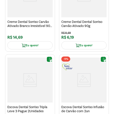
Creme Dental Sorriso Carvão
Creme Dental Dental Sorriso
Ativado Branco Irresistivel 90g
Carvão Ativado 90g
2un
R$
8
,
69
R$
14
,
69
R$
6
,
19
Eu quero!
Eu quero!
-
5%
Escova Dental Sorriso Tripla
Escova Dental Sorriso Infusão
Leve 3 Pague 2Unidades
de Carvão com 2un