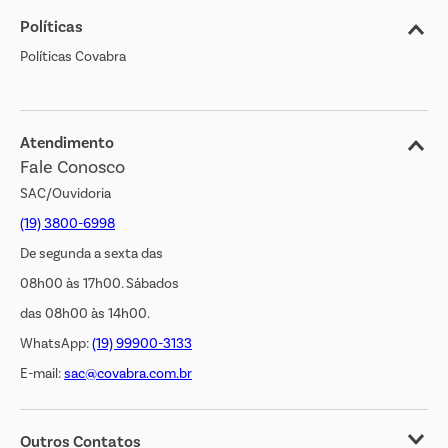
Políticas
Nossas Lojas
Políticas Covabra
Cliente Bem Estar
Blog
Jornal de Ofertas
Atendimento
Fale Conosco
Transparência Salarial
SAC/Ouvidoria
(19) 3800-6998
De segunda a sexta das
08h00 às 17h00. Sábados
das 08h00 às 14h00.
WhatsApp:
(19) 99900-3133
E-mail:
sac@covabra.com.br
Outros Contatos