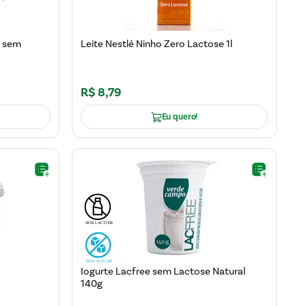
o sem
Leite Nestlé Ninho Zero Lactose 1l
R$
8
,
79
Eu quero!
Iogurte Lacfree sem Lactose Natural
140g