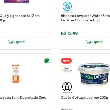
Qualy Light com Sal Zero
Biscoito Lowçucar Wafer Zer
00g
Lactose Chocolate 115g
R$
15
,
49
Eu quero!
Eu quero!
16%
-
canjuba Semi Desnatado Zero
Queijo Cottage Lacfree 200g