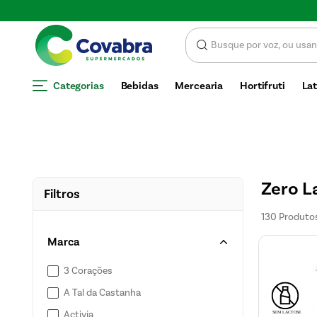
SCONTO
Categorias
Bebidas
Mercearia
Hortifruti
Lat
Zero L
Filtros
130
Produto
Marca
3 Corações
A Tal da Castanha
Activia