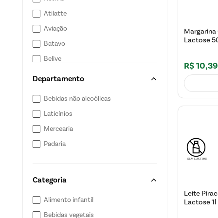
Atilatte
Aviação
Margarina 
Lactose 5
Batavo
Belive
R$
10
,
39
Corpus
Departamento
Crokini
Bebidas não alcoólicas
Dacolônia
Laticínios
Mercearia
Padaria
Categoria
Leite Pira
Alimento infantil
Lactose 1l
Bebidas vegetais