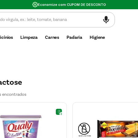
Valor mínimo de compra $30
icínios
Limpeza
Carnes
Padaria
Higiene
actose
s