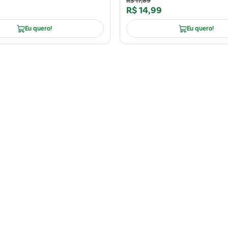
R$
17
,
89
R$
14
,
99
Eu quero!
Eu quero!